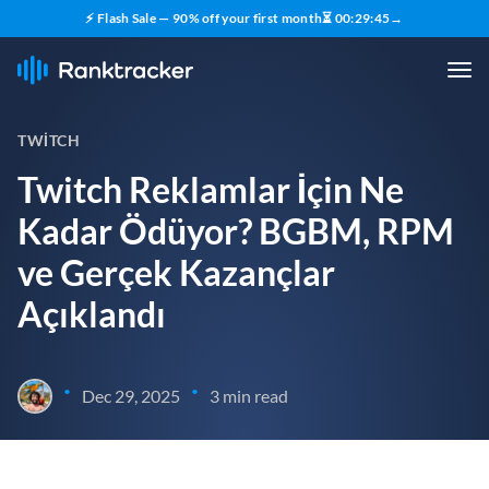
⚡ Flash Sale — 90% off your first month
⏳
00
:
29
:
44
→
TWITCH
Twitch Reklamlar İçin Ne
Kadar Ödüyor? BGBM, RPM
ve Gerçek Kazançlar
Açıklandı
•
•
Dec 29, 2025
3 min read