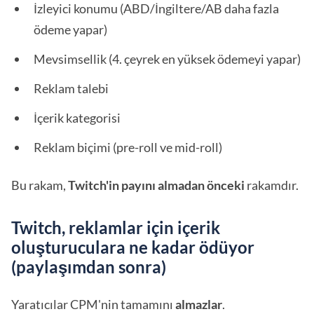
İzleyici konumu (ABD/İngiltere/AB daha fazla
ödeme yapar)
Mevsimsellik (4. çeyrek en yüksek ödemeyi yapar)
Reklam talebi
İçerik kategorisi
Reklam biçimi (pre-roll ve mid-roll)
Bu rakam,
Twitch'in payını almadan önceki
rakamdır.
Twitch, reklamlar için içerik
oluşturuculara ne kadar ödüyor
(paylaşımdan sonra)
Yaratıcılar CPM'nin tamamını
almazlar
.