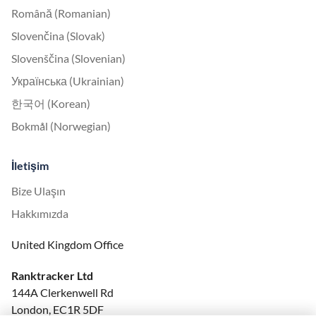
Română (Romanian)
Slovenčina (Slovak)
Slovenščina (Slovenian)
Українська (Ukrainian)
한국어 (Korean)
Bokmål (Norwegian)
İletişim
Bize Ulaşın
Hakkımızda
United Kingdom Office
Ranktracker Ltd
144A Clerkenwell Rd
London, EC1R 5DF