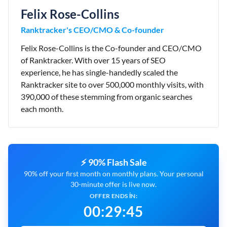
Felix Rose-Collins
Ranktracker's CEO/CMO & Co-founder
Felix Rose-Collins is the Co-founder and CEO/CMO
of Ranktracker. With over 15 years of SEO
experience, he has single-handedly scaled the
Ranktracker site to over 500,000 monthly visits, with
390,000 of these stemming from organic searches
each month.
⚡ 90% Flash Sale
90% off your first month on monthly plans. Your personal
30-minute offer is live now.
OFFER ENDS IN:
00
:
29
:
44