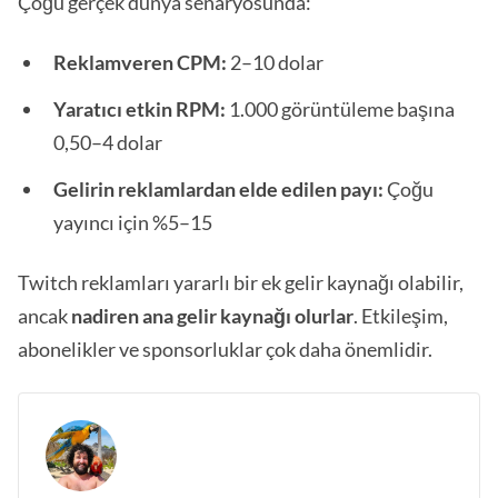
Çoğu gerçek dünya senaryosunda:
Reklamveren CPM:
2–10 dolar
Yaratıcı etkin RPM:
1.000 görüntüleme başına
0,50–4 dolar
Gelirin reklamlardan elde edilen payı:
Çoğu
yayıncı için %5–15
Twitch reklamları yararlı bir ek gelir kaynağı olabilir,
ancak
nadiren ana gelir kaynağı olurlar
. Etkileşim,
abonelikler ve sponsorluklar çok daha önemlidir.