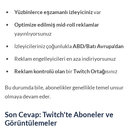
Yüzbinlerce eşzamanlı izleyiciniz
var
Optimize edilmiş mid-roll reklamlar
yayınlıyorsunuz
İzleyicileriniz çoğunlukla
ABD/Batı Avrupa'dan
Reklam engelleyicileri en aza indiriyorsunuz
Reklam kontrolü olan
bir
Twitch Ortağı
sınız
Bu durumda bile, abonelikler genellikle temel unsur
olmaya devam eder.
Son Cevap: Twitch'te Aboneler ve
Görüntülemeler