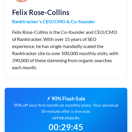
Felix Rose-Collins
Ranktracker's CEO/CMO & Co-founder
Felix Rose-Collins is the Co-founder and CEO/CMO
of Ranktracker. With over 15 years of SEO
experience, he has single-handedly scaled the
Ranktracker site to over 500,000 monthly visits, with
390,000 of these stemming from organic searches
each month.
⚡ 90% Flash Sale
90% off your first month on monthly plans. Your personal
30-minute offer is live now.
OFFER ENDS IN:
00
:
29
:
44