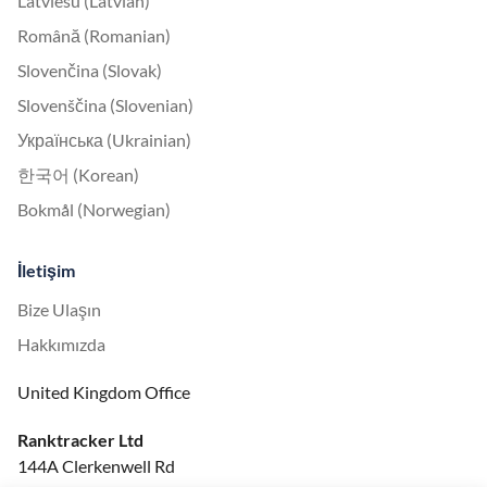
Latviešu (Latvian)
Română (Romanian)
Slovenčina (Slovak)
Slovenščina (Slovenian)
Українська (Ukrainian)
한국어 (Korean)
Bokmål (Norwegian)
İletişim
Bize Ulaşın
Hakkımızda
United Kingdom Office
Ranktracker Ltd
144A Clerkenwell Rd