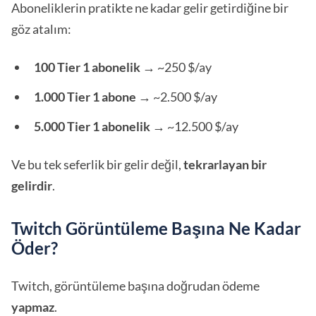
Aboneliklerin pratikte ne kadar gelir getirdiğine bir
göz atalım:
100 Tier 1 abonelik
→ ~250 $/ay
1.000 Tier 1 abone
→ ~2.500 $/ay
5.000 Tier 1 abonelik
→ ~12.500 $/ay
Ve bu tek seferlik bir gelir değil,
tekrarlayan bir
gelirdir
.
Twitch Görüntüleme Başına Ne Kadar
Öder?
Twitch, görüntüleme başına doğrudan ödeme
yapmaz
.