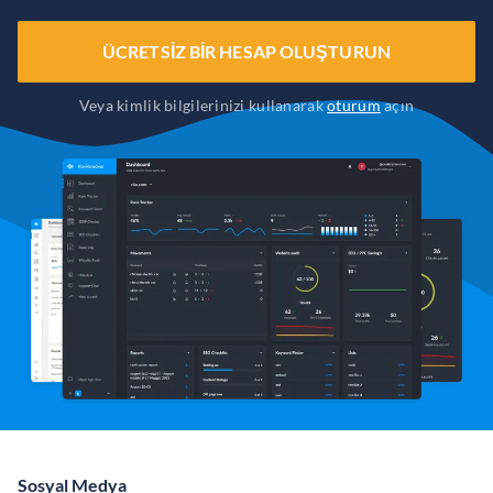
ÜCRETSIZ BIR HESAP OLUŞTURUN
Veya kimlik bilgilerinizi kullanarak
oturum
açın
Sosyal Medya