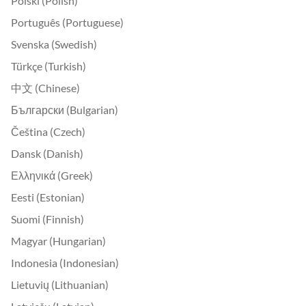
Polski (Polish)
Português (Portuguese)
Svenska (Swedish)
Türkçe (Turkish)
中文 (Chinese)
Български (Bulgarian)
Čeština (Czech)
Dansk (Danish)
Ελληνικά (Greek)
Eesti (Estonian)
Suomi (Finnish)
Magyar (Hungarian)
Indonesia (Indonesian)
Lietuvių (Lithuanian)