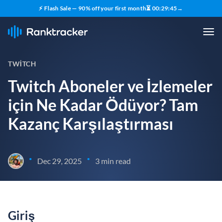
⚡ Flash Sale — 90% off your first month
⏳
00
:
29
:
44
→
TWITCH
Twitch Aboneler ve İzlemeler
için Ne Kadar Ödüyor? Tam
Kazanç Karşılaştırması
•
•
Dec 29, 2025
3 min read
Giriş