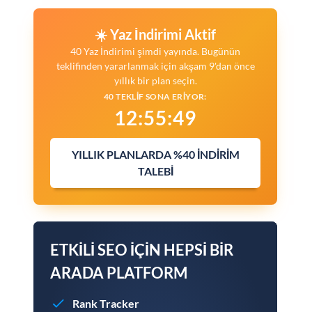
☀️ Yaz İndirimi Aktif
40 Yaz İndirimi şimdi yayında. Bugünün
teklifinden yararlanmak için akşam 9'dan önce
yıllık bir plan seçin.
40 TEKLIF SONA ERIYOR:
12
:
55
:
48
YILLIK PLANLARDA %40 İNDIRIM
TALEBI
ETKILI SEO IÇIN HEPSI BIR
ARADA PLATFORM
Rank Tracker