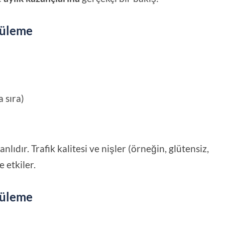
tüleme
 sıra)
ıdır. Trafik kalitesi ve nişler (örneğin, glütensiz,
 etkiler.
tüleme