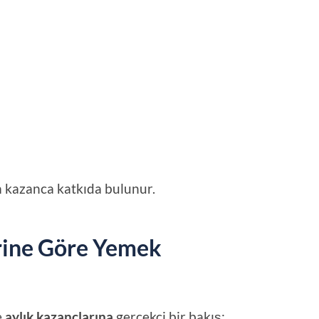
am kazanca katkıda bulunur.
erine Göre Yemek
e
aylık kazançlarına
gerçekçi bir bakış: