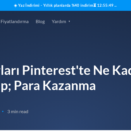
☀️ Yaz İndirimi - Yıllık planlarda %40 indirim
⏳
12
:
55
:
48
→
Fiyatlandırma
Blog
Yardım
arı Pinterest'te Ne Ka
p; Para Kazanma
3 min read
•