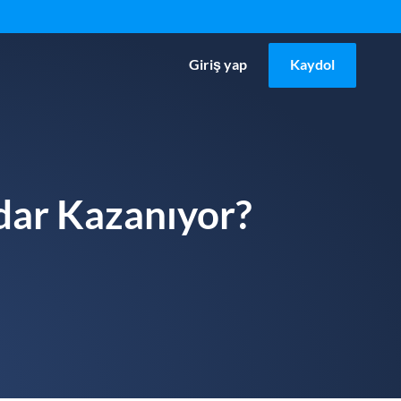
Giriş yap
Kaydol
dar Kazanıyor?