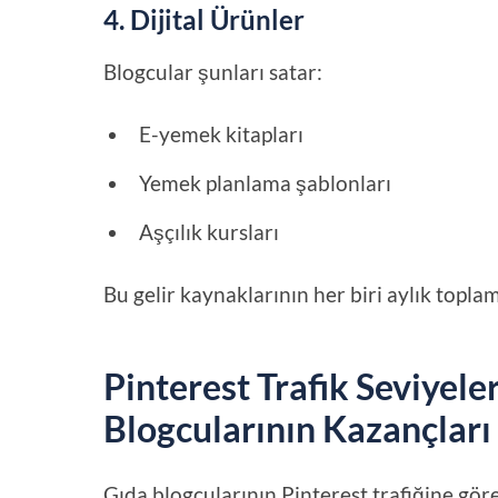
4. Dijital Ürünler
Blogcular şunları satar:
E-yemek kitapları
Yemek planlama şablonları
Aşçılık kursları
Bu gelir kaynaklarının her biri aylık topl
Pinterest Trafik Seviyel
Blogcularının Kazançları
Gıda blogcularının Pinterest trafiğine gör