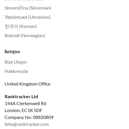
Slovenščina (Slovenian)
Українська (Ukrainian)
한국어 (Korean)
Bokmål (Norwegian)
İletişim
Bize Ulaşın
Hakkımızda
United Kingdom Office
Ranktracker Ltd
144A Clerkenwell Rd
London, EC1R 5DF
Company No: 08820809
felix@ranktracker.com