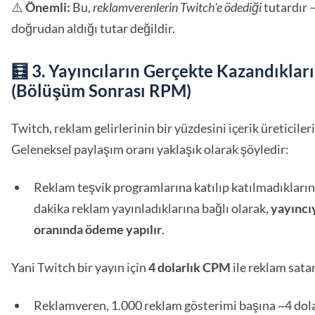
⚠️
Önemli:
Bu,
reklamverenlerin Twitch'e ödediği
tutardır 
doğrudan aldığı tutar değildir.
🧮 3. Yayıncıların Gerçekte Kazandıkları
(Bölüşüm Sonrası RPM)
Twitch, reklam gelirlerinin bir yüzdesini içerik üreticiler
Geleneksel paylaşım oranı yaklaşık olarak şöyledir:
Reklam teşvik programlarına katılıp katılmadıkların
dakika reklam yayınladıklarına bağlı olarak,
yayıncı
oranında ödeme yapılır
.
Yani Twitch bir yayın için
4 dolarlık CPM
ile reklam sata
Reklamveren, 1.000 reklam gösterimi başına ~4 dol