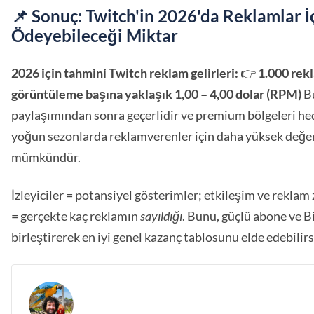
📌 Sonuç: Twitch'in 2026'da Reklamlar İ
Ödeyebileceği Miktar
2026 için tahmini Twitch reklam gelirleri:
👉
1.000 rek
görüntüleme başına yaklaşık 1,00 – 4,00 dolar (RPM)
Bu
paylaşımından sonra geçerlidir ve premium bölgeleri he
yoğun sezonlarda reklamverenler için daha yüksek değe
mümkündür.
İzleyiciler = potansiyel gösterimler; etkileşim ve rekla
= gerçekte kaç reklamın
sayıldığı
. Bunu, güçlü abone ve Bi
birleştirerek en iyi genel kazanç tablosunu elde edebilirs