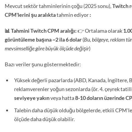
Mevcut sektör tahminlerinin çoğu (2025 sonu),
Twitch 
CPM'lerini şu aralıkta
tahmin ediyor
:
📊 Tahmini Twitch CPM aralığı:
👉 Ortalama olarak
1.0
görüntüleme başına ~2 ila 6 dolar
(
Bu, bölgeye, reklam tü
mevsimselliğe göre büyük ölçüde değişir
)
Bazı veriler şunu göstermektedir:
Yüksek değerli pazarlarda (ABD, Kanada, İngiltere, B
reklamverenler yoğun sezonlarda (ör. 4. çeyrek tatill
seviyeye yakın
veya hatta
8-10 doların üzerinde 
Talebin daha düşük olduğu bölgelerde, etkili CPM'l
ölçüde daha düşük olabilir.