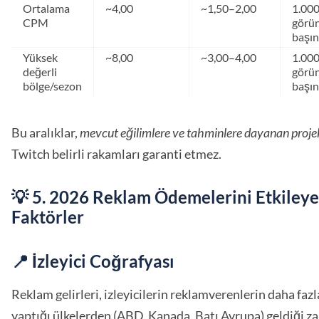
Ortalama
~4,00
~1,50–2,00
1.000
CPM
görü
başın
Yüksek
~8,00
~3,00–4,00
1.000
değerli
görü
bölge/sezon
başın
Bu aralıklar,
mevcut eğilimlere ve tahminlere dayanan proje
Twitch belirli rakamları garanti etmez.
💡 5. 2026 Reklam Ödemelerini Etkiley
Faktörler
📍 İzleyici Coğrafyası
Reklam gelirleri, izleyicilerin reklamverenlerin daha fa
yaptığı ülkelerden (ABD, Kanada, Batı Avrupa) geldiği 