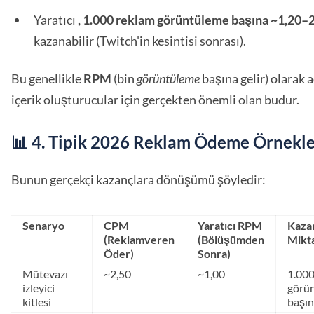
Yaratıcı
, 1.000 reklam görüntüleme başına ~1,20–
kazanabilir (Twitch'in kesintisi sonrası).
Bu genellikle
RPM
(bin
görüntüleme
başına gelir) olarak a
içerik oluşturucular için gerçekten önemli olan budur.
📊 4. Tipik 2026 Reklam Ödeme Örnekle
Bunun gerçekçi kazançlara dönüşümü şöyledir:
Senaryo
CPM
Yaratıcı RPM
Kaza
(Reklamveren
(Bölüşümden
Mikt
Öder)
Sonra)
Mütevazı
~2,50
~1,00
1.000
izleyici
görü
kitlesi
başın