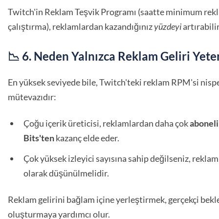
Twitch'in Reklam Teşvik Programı (saatte minimum rek
çalıştırma), reklamlardan kazandığınız
yüzdeyi
artırabilir
📉 6. Neden Yalnızca Reklam Geliri Yeter
En yüksek seviyede bile, Twitch'teki reklam RPM'si nisp
mütevazıdır:
Çoğu içerik üreticisi, reklamlardan daha çok
aboneli
Bits'ten
kazanç elde eder.
Çok yüksek izleyici sayısına sahip değilseniz, rekla
olarak düşünülmelidir.
Reklam gelirini bağlam içine yerleştirmek, gerçekçi bekl
oluşturmaya yardımcı olur.