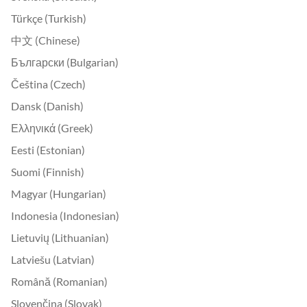
Türkçe (Turkish)
中文 (Chinese)
Български (Bulgarian)
Čeština (Czech)
Dansk (Danish)
Ελληνικά (Greek)
Eesti (Estonian)
Suomi (Finnish)
Magyar (Hungarian)
Indonesia (Indonesian)
Lietuvių (Lithuanian)
Latviešu (Latvian)
Română (Romanian)
Slovenčina (Slovak)