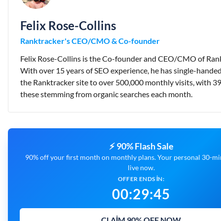
Felix Rose-Collins
Ranktracker's CEO/CMO & Co-founder
Felix Rose-Collins is the Co-founder and CEO/CMO of Rank
With over 15 years of SEO experience, he has single-handed
the Ranktracker site to over 500,000 monthly visits, with 3
these stemming from organic searches each month.
⚡ 90% Flash Sale
90% off your first month on monthly plans. Your personal 30-min
live now.
OFFER ENDS IN:
00
:
29
:
44
CLAIM 90% OFF NOW