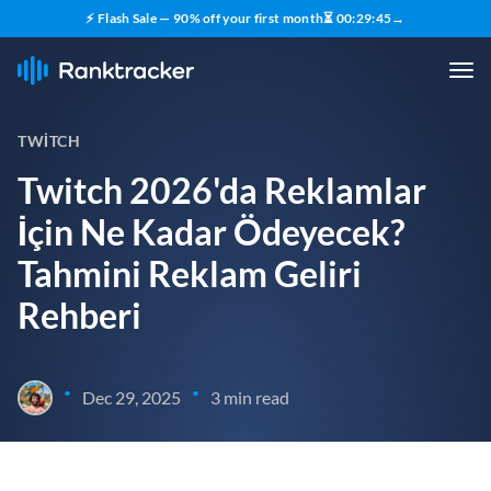
⚡ Flash Sale — 90% off your first month
⏳
00
:
29
:
44
→
TWITCH
Twitch 2026'da Reklamlar
İçin Ne Kadar Ödeyecek?
Tahmini Reklam Geliri
Rehberi
•
•
Dec 29, 2025
3 min read