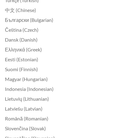
Türkçe (Turkish)
中文 (Chinese)
Български (Bulgarian)
Čeština (Czech)
Dansk (Danish)
Ελληνικά (Greek)
Eesti (Estonian)
Suomi (Finnish)
Magyar (Hungarian)
Indonesia (Indonesian)
Lietuvių (Lithuanian)
Latviešu (Latvian)
Română (Romanian)
Slovenčina (Slovak)