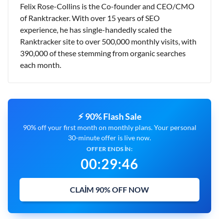
Felix Rose-Collins is the Co-founder and CEO/CMO
of Ranktracker. With over 15 years of SEO
experience, he has single-handedly scaled the
Ranktracker site to over 500,000 monthly visits, with
390,000 of these stemming from organic searches
each month.
⚡ 90% Flash Sale
90% off your first month on monthly plans. Your personal
30-minute offer is live now.
OFFER ENDS IN:
00
:
29
:
45
CLAIM 90% OFF NOW