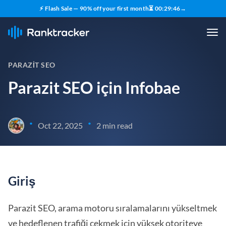
⚡ Flash Sale — 90% off your first month
⏳
00
:
29
:
45
→
PARAZIT SEO
Parazit SEO için Infobae
•
•
Oct 22, 2025
2 min read
Giriş
Parazit SEO, arama motoru sıralamalarını yükseltmek
ve hedeflenen trafiği çekmek için yüksek otoriteye