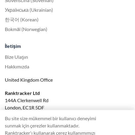
Slovenščina (Slovenian)
Українська (Ukrainian)
한국어 (Korean)
Bokmål (Norwegian)
İletişim
Bize Ulaşın
Hakkımızda
United Kingdom Office
Ranktracker Ltd
144A Clerkenwell Rd
London, EC1R 5DF
Company No: 08820809
Bu site size mükemmel bir kullanıcı deneyimi
felix@ranktracker.com
sunmak için çerezler kullanmaktadır.
Ranktracker'ı kullanarak çerez kullanımımızı