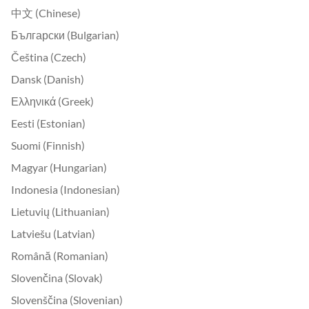
中文 (Chinese)
Български (Bulgarian)
Čeština (Czech)
Dansk (Danish)
Ελληνικά (Greek)
Eesti (Estonian)
Suomi (Finnish)
Magyar (Hungarian)
Indonesia (Indonesian)
Lietuvių (Lithuanian)
Latviešu (Latvian)
Română (Romanian)
Slovenčina (Slovak)
Slovenščina (Slovenian)