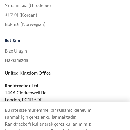
Українська (Ukrainian)
한국어 (Korean)
Bokmål (Norwegian)
İletişim
Bize Ulaşın
Hakkımızda
United Kingdom Office
Ranktracker Ltd
144A Clerkenwell Rd
London, EC1R 5DF
Company No: 08820809
Bu site size mükemmel bir kullanıcı deneyimi
felix@ranktracker.com
sunmak için çerezler kullanmaktadır.
Ranktracker'ı kullanarak çerez kullanımımızı