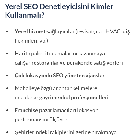
Yerel SEO Denetleyicisini Kimler
Kullanmalı?
Yerel hizmet sağlayıcılar
(tesisatçılar, HVAC, diş
hekimleri, vb.)
Harita paketi tıklamalarını kazanmaya
çalışan
restoranlar ve perakende satış yerleri
Çok lokasyonlu SEO yöneten ajanslar
Mahalleye özgü anahtar kelimelere
odaklanan
gayrimenkul profesyonelleri
Franchise pazarlamacıları
lokasyon
performansını ölçüyor
Şehirlerindeki rakiplerini geride bırakmaya