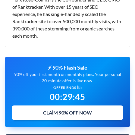
of Ranktracker. With over 15 years of SEO
experience, he has single-handedly scaled the
Ranktracker site to over 500,000 monthly visits, with
390,000 of these stemming from organic searches
each month.
⚡ 90% Flash Sale
90% off your first month on monthly plans. Your personal
30-minute offer is live now.
OFFER ENDS IN:
00
:
29
:
45
CLAIM 90% OFF NOW