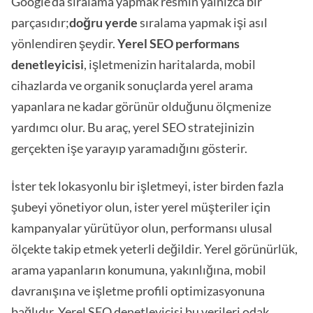
Google'da sıralama yapmak resmin yalnızca bir
parçasıdır;
doğru yerde
sıralama yapmak işi asıl
yönlendiren şeydir.
Yerel SEO performans
denetleyicisi
, işletmenizin haritalarda, mobil
cihazlarda ve organik sonuçlarda yerel arama
yapanlara ne kadar görünür olduğunu ölçmenize
yardımcı olur. Bu araç, yerel SEO stratejinizin
gerçekten işe yarayıp yaramadığını gösterir.
İster tek lokasyonlu bir işletmeyi, ister birden fazla
şubeyi yönetiyor olun, ister yerel müşteriler için
kampanyalar yürütüyor olun, performansı ulusal
ölçekte takip etmek yeterli değildir. Yerel görünürlük,
arama yapanların konumuna, yakınlığına, mobil
davranışına ve işletme profili optimizasyonuna
bağlıdır. Yerel SEO denetleyicisi bu verileri odak