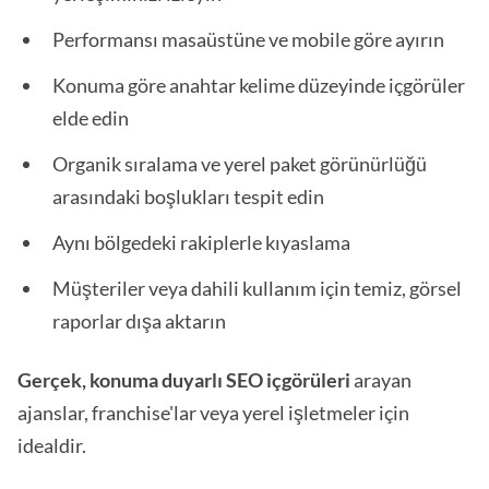
Performansı masaüstüne ve mobile göre ayırın
Konuma göre anahtar kelime düzeyinde içgörüler
elde edin
Organik sıralama ve yerel paket görünürlüğü
arasındaki boşlukları tespit edin
Aynı bölgedeki rakiplerle kıyaslama
Müşteriler veya dahili kullanım için temiz, görsel
raporlar dışa aktarın
Gerçek, konuma duyarlı SEO içgörüleri
arayan
ajanslar, franchise'lar veya yerel işletmeler için
idealdir.