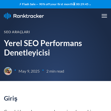
⚡ Flash Sale — 90% off your first month
⏳
00
:
29
:
45
→
SEO ARAÇLARI
Yerel SEO Performans
Denetleyicisi
•
•
May 9, 2025
2 min read
Giriş