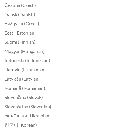
Čeština (Czech)
Dansk (Danish)
Ελληνικά (Greek)
Eesti (Estonian)
Suomi (Finnish)
Magyar (Hungarian)
Indonesia (Indonesian)
Lietuvių (Lithuanian)
Latviešu (Latvian)
Română (Romanian)
Slovenčina (Slovak)
Slovenščina (Slovenian)
Українська (Ukrainian)
한국어 (Korean)