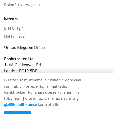
Bokmål (Norwegian)
İletişim
Bize Ulaşın
Hakkımızda
United Kingdom Office
Ranktracker Ltd
144A Clerkenwell Rd
London, EC1R 5DF
Company No: 08820809
Bu site size mükemmel bir kullanıcı deneyimi
felix@ranktracker.com
sunmak için çerezler kullanmaktadır.
Ranktracker'ı kullanarak çerez kullanımımızı
kabul etmiş olursunuz. Daha fazla ayrıntı için
gizlilik politikamızı
kontrol edin.
2015 -
2026
© Ranktracker. All Rights Reserved.