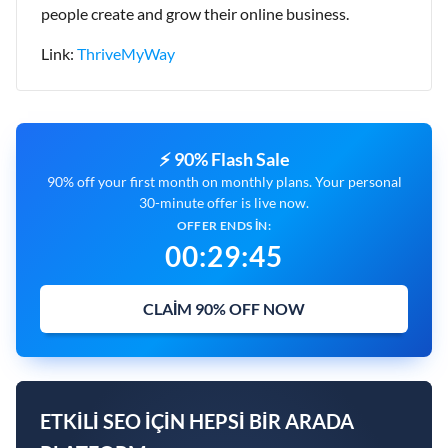
people create and grow their online business.
Link:
ThriveMyWay
⚡ 90% Flash Sale
90% off your first month on monthly plans. Your personal
30-minute offer is live now.
OFFER ENDS IN:
00
:
29
:
44
CLAIM 90% OFF NOW
ETKILI SEO IÇIN HEPSI BIR ARADA