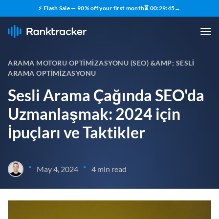
⚡ Flash Sale — 90% off your first month
⏳
00
:
29
:
44
→
ARAMA MOTORU OPTIMIZASYONU (SEO) &AMP; SESLI
ARAMA OPTIMIZASYONU
Sesli Arama Çağında SEO'da
Uzmanlaşmak: 2024 için
İpuçları ve Taktikler
•
•
May 4, 2024
4 min read