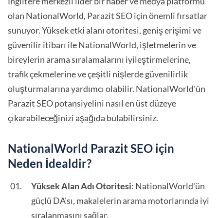
İngiltere merkezli lider bir haber ve medya platformu
olan NationalWorld, Parazit SEO için önemli fırsatlar
sunuyor. Yüksek etki alanı otoritesi, geniş erişimi ve
güvenilir itibarı ile NationalWorld, işletmelerin ve
bireylerin arama sıralamalarını iyileştirmelerine,
trafik çekmelerine ve çeşitli nişlerde güvenilirlik
oluşturmalarına yardımcı olabilir. NationalWorld'ün
Parazit SEO potansiyelini nasıl en üst düzeye
çıkarabileceğinizi aşağıda bulabilirsiniz.
NationalWorld Parazit SEO için
Neden İdealdir?
Yüksek Alan Adı Otoritesi
: NationalWorld'ün
güçlü DA'sı, makalelerin arama motorlarında iyi
sıralanmasını sağlar.