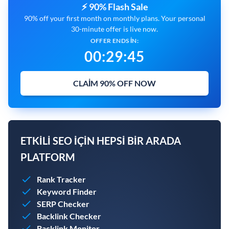
⚡ 90% Flash Sale
90% off your first month on monthly plans. Your personal
30-minute offer is live now.
OFFER ENDS IN:
00
:
29
:
44
CLAIM 90% OFF NOW
ETKILI SEO IÇIN HEPSI BIR ARADA
PLATFORM
Rank Tracker
Keyword Finder
SERP Checker
Backlink Checker
Backlink Monitor