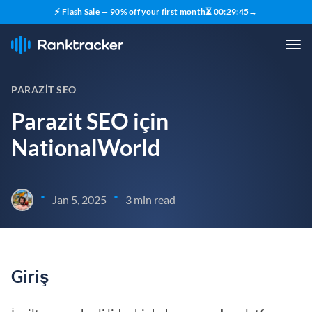
⚡ Flash Sale — 90% off your first month
⏳
00
:
29
:
44
→
PARAZIT SEO
Parazit SEO için
NationalWorld
•
•
Jan 5, 2025
3 min read
Giriş