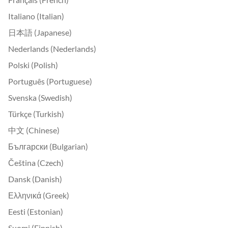
Italiano (Italian)
日本語 (Japanese)
Nederlands (Nederlands)
Polski (Polish)
Português (Portuguese)
Svenska (Swedish)
Türkçe (Turkish)
中文 (Chinese)
Български (Bulgarian)
Čeština (Czech)
Dansk (Danish)
Ελληνικά (Greek)
Eesti (Estonian)
Suomi (Finnish)