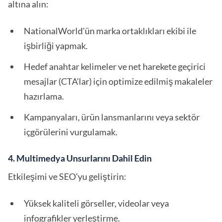
altına alın:
NationalWorld'ün marka ortaklıkları ekibi ile
işbirliği yapmak.
Hedef anahtar kelimeler ve net harekete geçirici
mesajlar (CTA'lar) için optimize edilmiş makaleler
hazırlama.
Kampanyaları, ürün lansmanlarını veya sektör
içgörülerini vurgulamak.
4. Multimedya Unsurlarını Dahil Edin
Etkileşimi ve SEO'yu geliştirin:
Yüksek kaliteli görseller, videolar veya
infografikler yerleştirme.