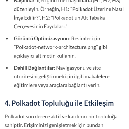
Başlıklar
: İçeriğinizi net başlıklarla (H1, H2, H3)
düzenleyin. Örneğin, H1: "Polkadot Üzerine Nasıl
İnşa Edilir?", H2: "Polkadot'un Alt Tabaka
Çerçevesinin Faydaları."
Görüntü Optimizasyonu
: Resimler için
"Polkadot-network-architecture.png" gibi
açıklayıcı alt metin kullanın.
Dahili Bağlantılar
: Navigasyonu ve site
otoritesini geliştirmek için ilgili makalelere,
eğitimlere veya araçlara bağlantı verin.
4. Polkadot Topluluğu ile Etkileşim
Polkadot son derece aktif ve katılımcı bir topluluğa
sahiptir. Erişiminizi genişletmek için bundan