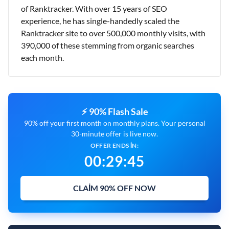
of Ranktracker. With over 15 years of SEO
experience, he has single-handedly scaled the
Ranktracker site to over 500,000 monthly visits, with
390,000 of these stemming from organic searches
each month.
⚡ 90% Flash Sale
90% off your first month on monthly plans. Your personal
30-minute offer is live now.
OFFER ENDS IN:
00
:
29
:
44
CLAIM 90% OFF NOW