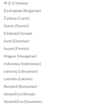
中文 (Chinese)
Български (Bulgarian)
Čeština (Czech)
Dansk (Danish)
Ελληνικά (Greek)
Eesti (Estonian)
Suomi (Finnish)
Magyar (Hungarian)
Indonesia (Indonesian)
Lietuvių (Lithuanian)
Latviešu (Latvian)
Română (Romanian)
Slovenčina (Slovak)
Slovenščina (Slovenian)