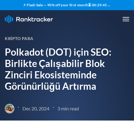
⚡ Flash Sale — 90% off your first month
⏳
00
:
29
:
44
→
KRIPTO PARA
Polkadot (DOT) için SEO:
Birlikte Çalışabilir Blok
Zinciri Ekosisteminde
Görünürlüğü Artırma
•
•
Dec 20, 2024
3 min read