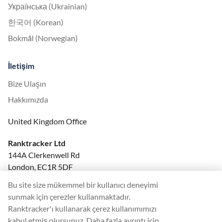
Українська (Ukrainian)
한국어 (Korean)
Bokmål (Norwegian)
İletişim
Bize Ulaşın
Hakkımızda
United Kingdom Office
Ranktracker Ltd
144A Clerkenwell Rd
London, EC1R 5DF
Company No: 08820809
Bu site size mükemmel bir kullanıcı deneyimi
felix@ranktracker.com
sunmak için çerezler kullanmaktadır.
Ranktracker'ı kullanarak çerez kullanımımızı
kabul etmiş olursunuz. Daha fazla ayrıntı için