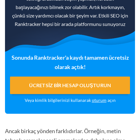
başlayacağınızı bilmek zor olabilir. Artık korkmayın,
çünkü size yardımcı olacak bir şeyim var. Etkili SEO için
Ranktracker hepsi bir arada platformunu sunuyoruz
Sonunda Ranktracker'a kaydı tamamen ücretsiz
olarak açtık!
ÜCRETSIZ BIR HESAP OLUŞTURUN
Veya kimlik bilgilerinizi kullanarak
oturum
açın
Ancak birkaç yönden farklıdırlar. Örneğin, metin