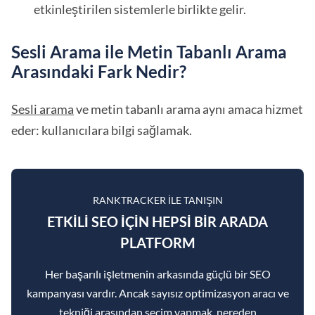
etkinleştirilen sistemlerle birlikte gelir.
Sesli Arama ile Metin Tabanlı Arama
Arasındaki Fark Nedir?
Sesli arama
ve metin tabanlı arama aynı amaca hizmet
eder: kullanıcılara bilgi sağlamak.
RANKTRACKER ILE TANIŞIN
ETKILI SEO IÇIN HEPSI BIR ARADA
PLATFORM
Her başarılı işletmenin arkasında güçlü bir SEO
kampanyası vardır. Ancak sayısız optimizasyon aracı ve
tekniği arasından seçim yapmak, nereden