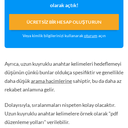
olarak açtık!
ÜCRETSIZ BIR HESAP OLUŞTURUN
Veya kimlik bilgilerinizi kullanarak
oturum
açın
Ayrıca, uzun kuyruklu anahtar kelimeleri hedeflemeyi
düşünün çünkü bunlar oldukça spesifiktir ve genellikle
daha düşük
arama hacimlerine
sahiptir, bu da daha az
rekabet anlamına gelir.
Dolayısıyla, sıralanmaları nispeten kolay olacaktır.
Uzun kuyruklu anahtar kelimelere örnek olarak "pdf
düzenleme yolları" verilebilir.