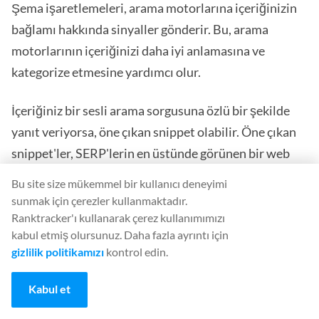
Şema işaretlemeleri, arama motorlarına içeriğinizin
bağlamı hakkında sinyaller gönderir. Bu, arama
motorlarının içeriğinizi daha iyi anlamasına ve
kategorize etmesine yardımcı olur.
İçeriğiniz bir sesli arama sorgusuna özlü bir şekilde
yanıt veriyorsa, öne çıkan snippet olabilir. Öne çıkan
snippet'ler, SERP'lerin en üstünde görünen bir web
sayfasından vurgulanan metinlerdir.
Bu site size mükemmel bir kullanıcı deneyimi
sunmak için çerezler kullanmaktadır.
Kullanıcıların sesli arama sorgularına hızlı yanıtlar
Ranktracker'ı kullanarak çerez kullanımımızı
almalarını sağlarlar. Aslında, öne çıkan snipper'lar
kabul etmiş olursunuz. Daha fazla ayrıntı için
gizlilik politikamızı
kontrol edin.
sesli arama sonuçlarının %40,7
'sinde görünür.
Kabul et