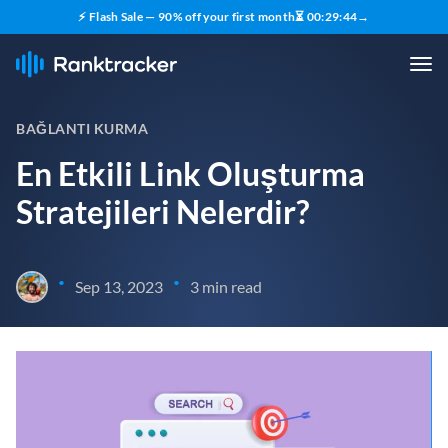
⚡ Flash Sale — 90% off your first month
⏳
00
:
29
:
43
→
BAĞLANTI KURMA
En Etkili Link Oluşturma
Stratejileri Nelerdir?
•
•
Sep 13, 2023
3 min read