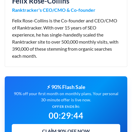
Felix Rose-Collins
Ranktracker's CEO/CMO & Co-founder
Felix Rose-Collins is the Co-founder and CEO/CMO
of Ranktracker. With over 15 years of SEO
experience, he has single-handedly scaled the
Ranktracker site to over 500,000 monthly visits, with
390,000 of these stemming from organic searches
each month.
⚡ 90% Flash Sale
90% off your first month on monthly plans. Your personal
30-minute offer is live now.
OFFER ENDS IN:
00
:
29
:
43
CLAIM 90% OFF NOW