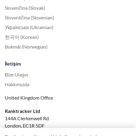
Slovenčina (Slovak)
Slovenščina (Slovenian)
Українська (Ukrainian)
한국어 (Korean)
Bokmål (Norwegian)
İletişim
Bize Ulaşın
Hakkımızda
United Kingdom Office
Ranktracker Ltd
144A Clerkenwell Rd
London, EC1R 5DF
Company No: 08820809