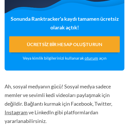
Sonunda Ranktracker'a kaydı tamamen ücretsiz
olarak açtık!
ÜCRETSIZ BIR HESAP OLUŞTURUN
Veya kimlik bilgilerinizi kullanarak
oturum
açın
Ah, sosyal medyanın gücü! Sosyal medya sadece
memler ve sevimli kedi videoları paylaşmak için
değildir. Bağlantı kurmak için Facebook, Twitter,
Instagram
ve LinkedIn gibi platformlardan
yararlanabilirsiniz.