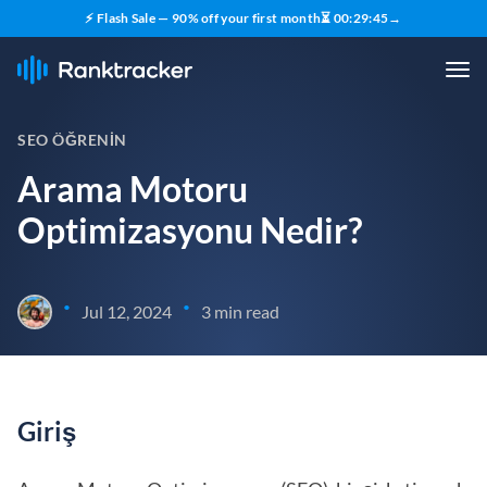
⚡ Flash Sale — 90% off your first month
⏳
00
:
29
:
44
→
SEO ÖĞRENIN
Arama Motoru
Optimizasyonu Nedir?
•
•
Jul 12, 2024
3 min read
Giriş