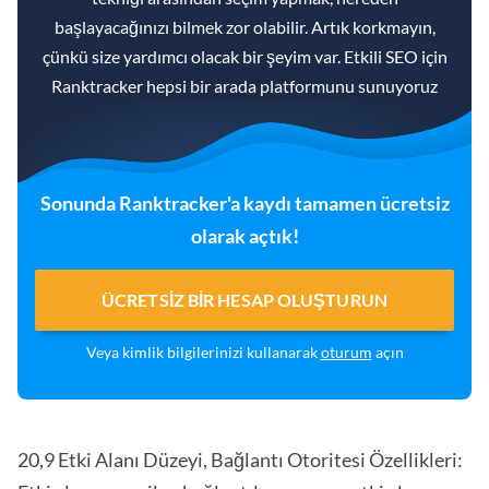
başlayacağınızı bilmek zor olabilir. Artık korkmayın,
çünkü size yardımcı olacak bir şeyim var. Etkili SEO için
Ranktracker hepsi bir arada platformunu sunuyoruz
Sonunda Ranktracker'a kaydı tamamen ücretsiz
olarak açtık!
ÜCRETSIZ BIR HESAP OLUŞTURUN
Veya kimlik bilgilerinizi kullanarak
oturum
açın
20,9 Etki Alanı Düzeyi, Bağlantı Otoritesi Özellikleri: