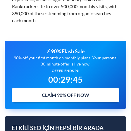
Ranktracker site to over 500,000 monthly visits, with
390,000 of these stemming from organic searches
each month.
⚡ 90% Flash Sale
90% off your first month on monthly plans. Your personal
30-minute offer is live now.
OFFER ENDS IN:
00
:
29
:
44
CLAIM 90% OFF NOW
ETKILI SEO IÇIN HEPSI BIR ARADA