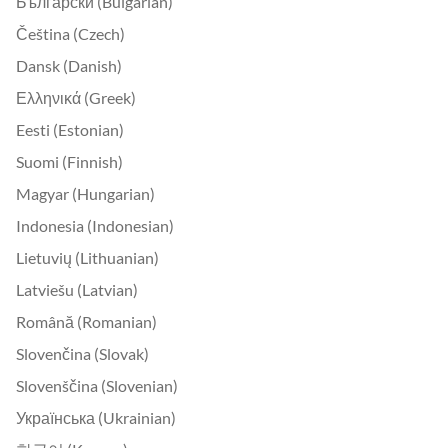
Български (Bulgarian)
Čeština (Czech)
Dansk (Danish)
Ελληνικά (Greek)
Eesti (Estonian)
Suomi (Finnish)
Magyar (Hungarian)
Indonesia (Indonesian)
Lietuvių (Lithuanian)
Latviešu (Latvian)
Română (Romanian)
Slovenčina (Slovak)
Slovenščina (Slovenian)
Українська (Ukrainian)