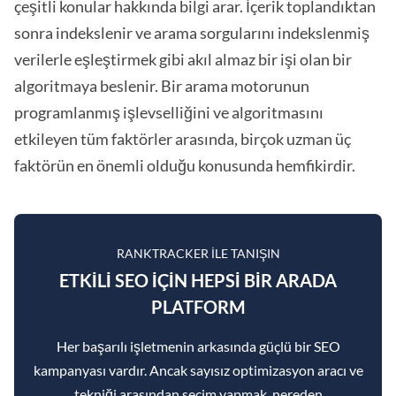
çeşitli konular hakkında bilgi arar. İçerik toplandıktan
sonra indekslenir ve arama sorgularını indekslenmiş
verilerle eşleştirmek gibi akıl almaz bir işi olan bir
algoritmaya beslenir. Bir arama motorunun
programlanmış işlevselliğini ve algoritmasını
etkileyen tüm faktörler arasında, birçok uzman üç
faktörün en önemli olduğu konusunda hemfikirdir.
RANKTRACKER ILE TANIŞIN
ETKILI SEO IÇIN HEPSI BIR ARADA
PLATFORM
Her başarılı işletmenin arkasında güçlü bir SEO
kampanyası vardır. Ancak sayısız optimizasyon aracı ve
tekniği arasından seçim yapmak, nereden