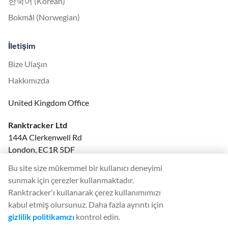
한국어 (Korean)
Bokmål (Norwegian)
İletişim
Bize Ulaşın
Hakkımızda
United Kingdom Office
Ranktracker Ltd
144A Clerkenwell Rd
London, EC1R 5DF
Company No: 08820809
Bu site size mükemmel bir kullanıcı deneyimi
felix@ranktracker.com
sunmak için çerezler kullanmaktadır.
Ranktracker'ı kullanarak çerez kullanımımızı
kabul etmiş olursunuz. Daha fazla ayrıntı için
gizlilik politikamızı
kontrol edin.
2015 -
2026
© Ranktracker. All Rights Reserved.