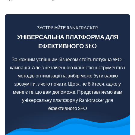
ЗУСТРІЧАЙТЕ RANKTRACKER
УНІВЕРСАЛЬНА ПЛАТФОРМА ДЛЯ
ЕФЕКТИВНОГО SEO
За кожним успішним бізнесом стоїть потужна SEO-
кампанія. Але з незліченною кількістю інструментів і
методів оптимізації на вибір може бути важко
зрозуміти, з чого почати. Що ж, не бійтеся, адже у
мене є те, що вам допоможе. Представляємо вам
універсальну платформу Ranktracker для
ефективного SEO