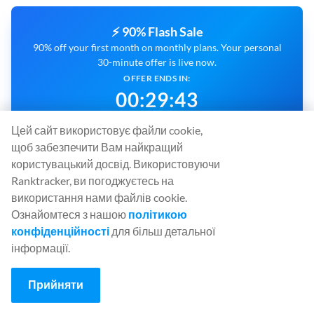
⚡ 90% Flash Sale
90% off your first month on monthly plans. Your personal
30-minute offer is live now.
OFFER ENDS IN:
00
:
29
:
42
Цей сайт використовує файли cookie,
CLAIM 90% OFF NOW
щоб забезпечити Вам найкращий
користувацький досвід. Використовуючи
Ranktracker, ви погоджуєтесь на
використання нами файлів cookie.
УНІВЕРСАЛЬНА ПЛАТФОРМА ДЛЯ
Ознайомтеся з нашою
політикою
конфіденційності
для більш детальної
ЕФЕКТИВНОГО SEO
інформації.
Rank Tracker
Прийняти
Keyword Finder
SERP Checker