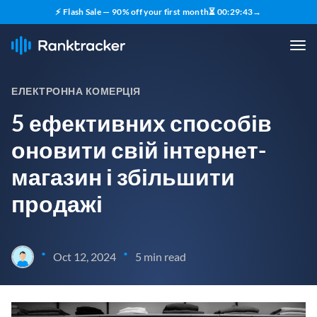
⚡ Flash Sale — 90% off your first month
⏳
00
:
29
:
42
→
ЕЛЕКТРОННА КОМЕРЦІЯ
5 ефективних способів
оновити свій інтернет-
магазин і збільшити
продажі
•
•
Oct 12, 2024
5 min read