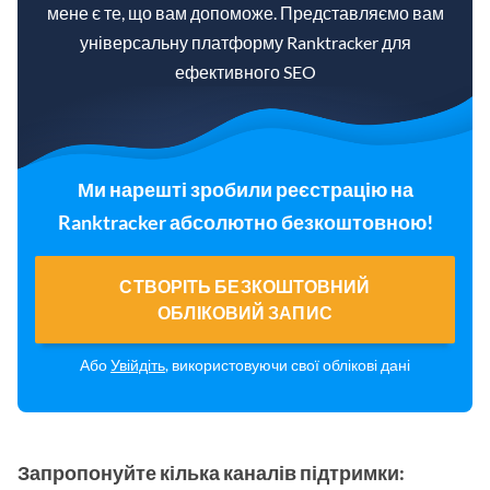
мене є те, що вам допоможе. Представляємо вам
універсальну платформу Ranktracker для
ефективного SEO
Ми нарешті зробили реєстрацію на
Ranktracker абсолютно безкоштовною!
СТВОРІТЬ БЕЗКОШТОВНИЙ
ОБЛІКОВИЙ ЗАПИС
Або
Увійдіть
, використовуючи свої облікові дані
Запропонуйте кілька каналів підтримки: