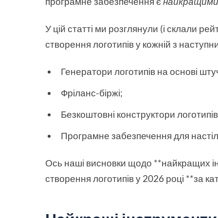
програмне забезпечення є
найкращим
У цій статті ми розглянули (і склали ре
створення логотипів у кожній з наступни
Генератори логотипів на основі штуч
Фріланс-біржі;
Безкоштовні конструктори логотипів
Програмне забезпечення для настіл
Ось наші висновки щодо **найкращих і
створення логотипів у 2026 році **за ка