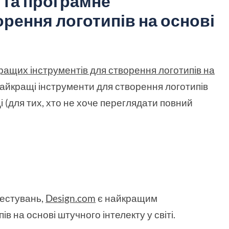
 та програмне
рення логотипів на основі
ращих інструментів для створення логотипів на
3 найкращі інструменти для створення логотипів
і (для тих, хто не хоче переглядати повний
естувань,
Design.com
є найкращим
в на основі штучного інтелекту у світі.