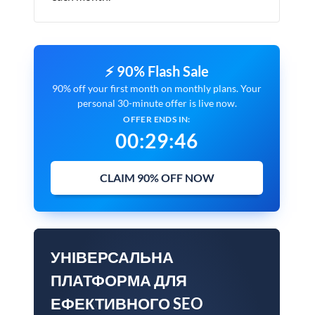
⚡ 90% Flash Sale
90% off your first month on monthly plans. Your
personal 30-minute offer is live now.
OFFER ENDS IN:
00
:
29
:
45
CLAIM 90% OFF NOW
УНІВЕРСАЛЬНА
ПЛАТФОРМА ДЛЯ
ЕФЕКТИВНОГО SEO