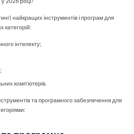
и
у 2026 році?
йтинг) найкращих інструментів і програм для
х категорій:
ного інтелекту;
;
ьних комп'ютерів.
нструментів та програмного забезпечення для
тегоріями: