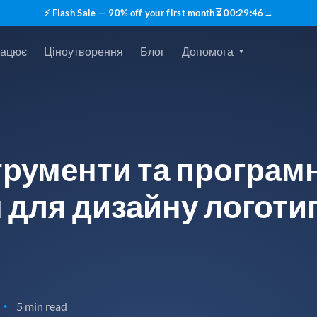
⚡ Flash Sale — 90% off your first month
⏳
00
:
29
:
45
→
рацює
Ціноутворення
Блог
Допомога
трументи та програм
 для дизайну логотип
5 min read
•