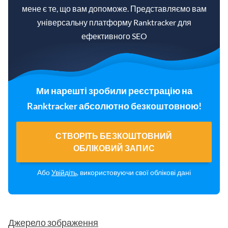
мене є те, що вам допоможе. Представляємо вам
універсальну платформу Ranktracker для
ефективного SEO
Ми нарешті зробили реєстрацію на
Ranktracker абсолютно безкоштовною!
СТВОРІТЬ БЕЗКОШТОВНИЙ
ОБЛІКОВИЙ ЗАПИС
Або
Увійдіть
, використовуючи свої облікові дані
Джерело зображення