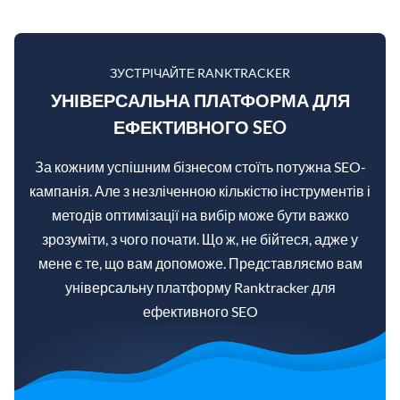
ЗУСТРІЧАЙТЕ RANKTRACKER
УНІВЕРСАЛЬНА ПЛАТФОРМА ДЛЯ
ЕФЕКТИВНОГО SEO
За кожним успішним бізнесом стоїть потужна SEO-
кампанія. Але з незліченною кількістю інструментів і
методів оптимізації на вибір може бути важко
зрозуміти, з чого почати. Що ж, не бійтеся, адже у
мене є те, що вам допоможе. Представляємо вам
універсальну платформу Ranktracker для
ефективного SEO