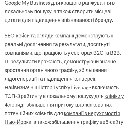
Google My Business для кращого ранжування в
локальному пошуку, а також створити місцеві
цитати для підвищення впізнаваності бренду.
SEO-кейси та огляди компанії демонструють її
реальні досягнення та результати, досягнуті
компаніями, що працюють у секторах B2C та B2B.
Ці результати вражають, демонструючи значне
зростання органічного трафіку, збільшення
лідогенерації та підвищення конверсії.
Найвизначніші історії успіху Livepage включають
ТОП-3 рейтингу в локальному пошуку для
клініки у
Флориді
, збільшення притоку кваліфікованих
потенційних клієнтів для
компанії з нерухомості з
Нью-Йор
ка, а також збільшення трафіку веб-сайту