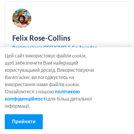
Felix Rose-Collins
Ranktracker's CEO/CMO & Co-founder
Цей сайт використовує файли cookie,
Felix Rose-Collins is the Co-founder and CEO/CMO
щоб забезпечити Вам найкращий
of Ranktracker. With over 15 years of SEO
користувацький досвід. Використовуючи
experience, he has single-handedly scaled the
Ranktracker, ви погоджуєтесь на
Ranktracker site to over 500,000 monthly visits, with
використання нами файлів cookie.
390,000 of these stemming from organic searches
Ознайомтеся з нашою
політикою
each month.
конфіденційності
для більш детальної
інформації.
Прийняти
⚡ 90% Flash Sale
90% off your first month on monthly plans. Your personal