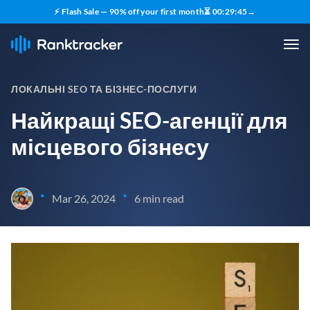
⚡ Flash Sale — 90% off your first month
⏳
00
:
29
:
44
→
ЛОКАЛЬНІ SEO ТА БІЗНЕС-ПОСЛУГИ
Найкращі SEO-агенції для
місцевого бізнесу
•
•
Mar 26, 2024
6 min read