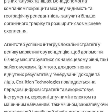
різних галузях та нішах. Вона допомогла
компаніям покращити місцеву видимість та
географічну релевантність, залучити більше
органічного трафіку та розширити своє місцеве
охоплення.
Агентство успішно інтегрує локальні стратегії у
велику маркетингову концепцію, щоб допомогти
бізнесу масштабуватися як на місцевому рівні, так і
за його межами. Крім того, для досягнення
відчутних результатів у генеруванні доходів та
лідів, Coalition Technologies покладається на
передові цифрові стратегії та використовує
інструменти, керовані штучним інтелектом та
машинним навчанням. Таким чином, забезпечуючи
комплексний і всебічний підхід, агенція гарантує