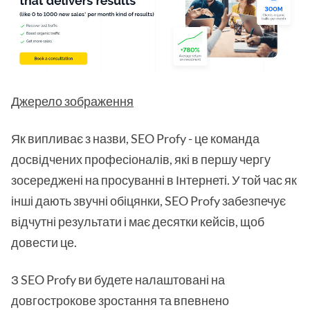
Джерело зображення
Як випливає з назви, SEO Profy - це команда
досвідчених професіоналів, які в першу чергу
зосереджені на просуванні в Інтернеті. У той час як
інші дають звучні обіцянки, SEO Profy забезпечує
відчутні результати і має десятки кейсів, щоб
довести це.
З SEO Profy ви будете налаштовані на
довгострокове зростання та впевнено