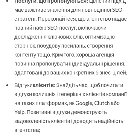
Послуги, що пропонуються
: Цілісний підхід
має важливе значення для повноцінної SEO-
стратегії. Переконайтеся, що агентство надає
повний набір SEO-послуг, включаючи
дослідження ключових слів, оптимізацію
сторінок, побудову посилань, створення
контенту тощо. Крім того, хороша агенція
повинна пропонувати індивідуальні рішення,
адаптовані до ваших конкретних бізнес-цілей;
Відгуки
клієнтів
: Знайдіть час, щоб почитати
відгуки колишніх і теперішніх клієнтів компанії
на таких платформах, як Google, Clutch або
Yelp. Позитивні відгуки демонструють
задоволеність клієнтів і доводять надійність
агентства;