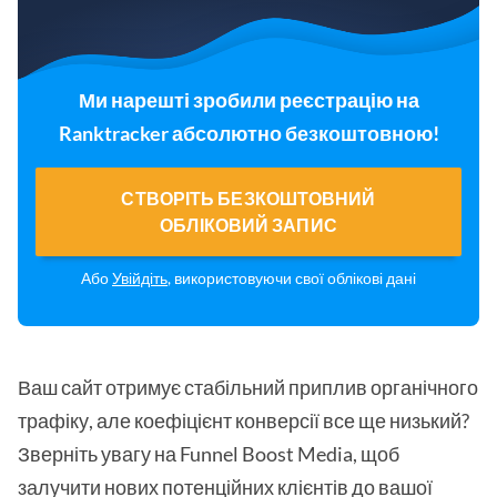
Ми нарешті зробили реєстрацію на
Ranktracker абсолютно безкоштовною!
СТВОРІТЬ БЕЗКОШТОВНИЙ
ОБЛІКОВИЙ ЗАПИС
Або
Увійдіть
, використовуючи свої облікові дані
Ваш сайт отримує стабільний приплив органічного
трафіку, але коефіцієнт конверсії все ще низький?
Зверніть увагу на Funnel Boost Media, щоб
залучити нових потенційних клієнтів до вашої