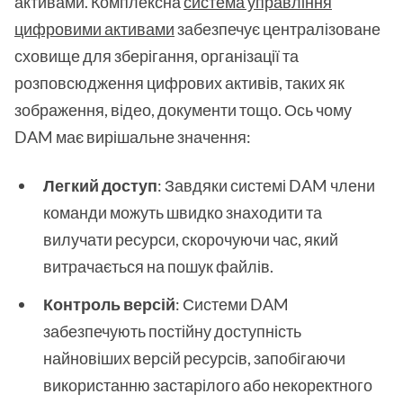
активами. Комплексна
система управління
цифровими активами
забезпечує централізоване
сховище для зберігання, організації та
розповсюдження цифрових активів, таких як
зображення, відео, документи тощо. Ось чому
DAM має вирішальне значення:
Легкий доступ
: Завдяки системі DAM члени
команди можуть швидко знаходити та
вилучати ресурси, скорочуючи час, який
витрачається на пошук файлів.
Контроль версій
: Системи DAM
забезпечують постійну доступність
найновіших версій ресурсів, запобігаючи
використанню застарілого або некоректного