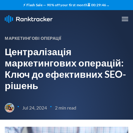
⚡ Flash Sale — 90% off your first month
⏳
00
:
29
:
45
→
МАРКЕТИНГОВІ ОПЕРАЦІЇ
Централізація
маркетингових операцій:
Ключ до ефективних SEO-
рішень
•
•
Jul 24, 2024
2 min read