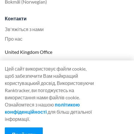
Bokmål (Norwegian)
Контакти
Зв'яжіться з нами
Про нас
United Kingdom Office
Ranktracker Ltd
Цей сайт використовує файли cookie,
144A Clerkenwell Rd
щоб забезпечити Вам найкращий
London, EC1R 5DF
користувацький досвід. Використовуючи
Company No: 08820809
Ranktracker, ви погоджуєтесь на
felix@ranktracker.com
використання нами файлів cookie.
Ознайомтеся з нашою
політикою
конфіденційності
для більш детальної
інформації.
2015 -
2026
© Ranktracker. All Rights Reserved.