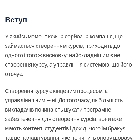
Вступ
У якийсь момент кожна серйозна компанія, що
займається створенням курсів, приходить до
одного і того ж висновку: найскладнішим є не
створення курсу, а управління системою, що його
оточує.
Створення курсу є кінцевим процесом, а
управління ним — ні. До того часу, як більшість
викладачів починають шукати програмне
забезпечення для створення курсів, вони вже
мають контент, студентів і дохід. Чого їм бракує,
так це налаштування, яке не чинить опору щоразу,