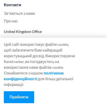
Контакти
Зв'яжіться з нами
Про нас
United Kingdom Office
Ranktracker Ltd
Цей сайт використовує файли cookie,
144A Clerkenwell Rd
щоб забезпечити Вам найкращий
London, EC1R 5DF
користувацький досвід. Використовуючи
Company No: 08820809
Ranktracker, ви погоджуєтесь на
felix@ranktracker.com
використання нами файлів cookie.
Ознайомтеся з нашою
політикою
конфіденційності
для більш детальної
інформації.
2015 -
2026
© Ranktracker. All Rights Reserved.
Прийняти