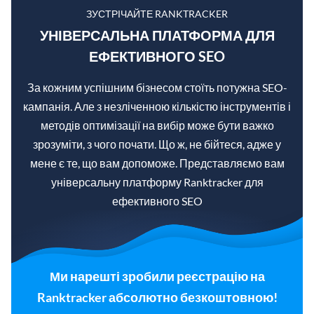
ЗУСТРІЧАЙТЕ RANKTRACKER
УНІВЕРСАЛЬНА ПЛАТФОРМА ДЛЯ
ЕФЕКТИВНОГО SEO
За кожним успішним бізнесом стоїть потужна SEO-
кампанія. Але з незліченною кількістю інструментів і
методів оптимізації на вибір може бути важко
зрозуміти, з чого почати. Що ж, не бійтеся, адже у
мене є те, що вам допоможе. Представляємо вам
універсальну платформу Ranktracker для
ефективного SEO
Ми нарешті зробили реєстрацію на
Ranktracker абсолютно безкоштовною!