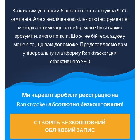
За кожним успішним бізнесом стоїть потужна SEO-
кампанія. Але з незліченною кількістю інструментів і
методів оптимізації на вибір може бути важко
зрозуміти, з чого почати. Що ж, не бійтеся, адже у
мене є те, що вам допоможе. Представляємо вам
універсальну платформу Ranktracker для
ефективного SEO
Ми нарешті зробили реєстрацію на
Ranktracker абсолютно безкоштовною!
СТВОРІТЬ БЕЗКОШТОВНИЙ
ОБЛІКОВИЙ ЗАПИС