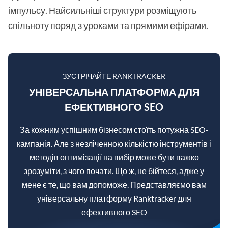
імпульсу. Найсильніші структури розміщують
спільноту поряд з уроками та прямими ефірами.
ЗУСТРІЧАЙТЕ RANKTRACKER
УНІВЕРСАЛЬНА ПЛАТФОРМА ДЛЯ
ЕФЕКТИВНОГО SEO
За кожним успішним бізнесом стоїть потужна SEO-
кампанія. Але з незліченною кількістю інструментів і
методів оптимізації на вибір може бути важко
зрозуміти, з чого почати. Що ж, не бійтеся, адже у
мене є те, що вам допоможе. Представляємо вам
універсальну платформу Ranktracker для
ефективного SEO