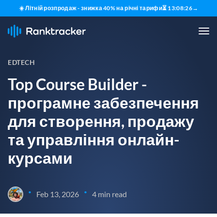
☀️ Літній розпродаж - знижка 40% на річні тарифи
⏳
13
:
08
:
25
→
EDTECH
Top Course Builder -
програмне забезпечення
для створення, продажу
та управління онлайн-
курсами
•
•
Feb 13, 2026
4 min read