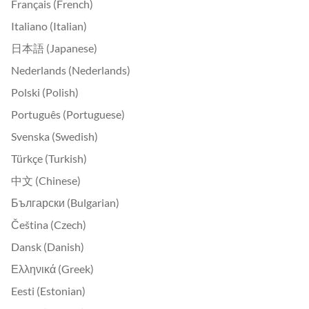
Français (French)
Italiano (Italian)
日本語 (Japanese)
Nederlands (Nederlands)
Polski (Polish)
Português (Portuguese)
Svenska (Swedish)
Türkçe (Turkish)
中文 (Chinese)
Български (Bulgarian)
Čeština (Czech)
Dansk (Danish)
Ελληνικά (Greek)
Eesti (Estonian)