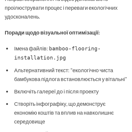
проілюструвати процес і переваги екологічних
удосконалень.
Поради щодо візуальної оптимізації:
Імена файлів:
bamboo-flooring-
installation.jpg
Альтернативний текст: "екологічно чиста
бамбукова підлога встановлюється у вітальні"
Включіть галереї до і після проекту
Створіть інфографіку, що демонструє
економію коштів та вплив на навколишнє
середовище