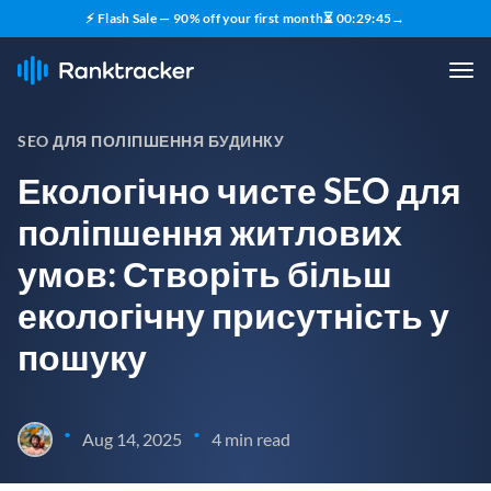
⚡ Flash Sale — 90% off your first month
⏳
00
:
29
:
44
→
SEO ДЛЯ ПОЛІПШЕННЯ БУДИНКУ
Екологічно чисте SEO для
поліпшення житлових
умов: Створіть більш
екологічну присутність у
пошуку
•
•
Aug 14, 2025
4 min read