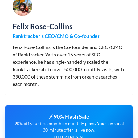
Felix Rose-Collins
Ranktracker's CEO/CMO & Co-founder
Felix Rose-Collins is the Co-founder and CEO/CMO
of Ranktracker. With over 15 years of SEO
experience, he has single-handedly scaled the
Ranktracker site to over 500,000 monthly visits, with
390,000 of these stemming from organic searches
each month.
⚡ 90% Flash Sale
90% off your first month on monthly plans. Your personal
30-minute offer is live now.
OFFER ENDS IN: