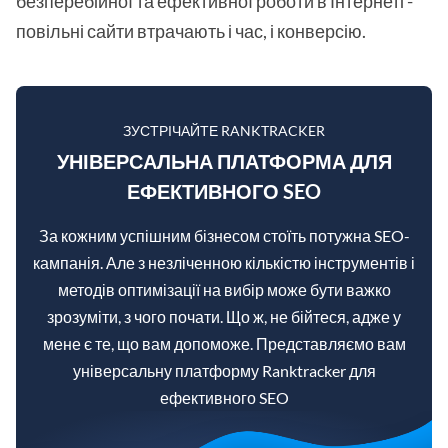
безперебійної та ефективної роботи в Інтернеті -
повільні сайти втрачають і час, і конверсію.
ЗУСТРІЧАЙТЕ RANKTRACKER
УНІВЕРСАЛЬНА ПЛАТФОРМА ДЛЯ
ЕФЕКТИВНОГО SEO
За кожним успішним бізнесом стоїть потужна SEO-
кампанія. Але з незліченною кількістю інструментів і
методів оптимізації на вибір може бути важко
зрозуміти, з чого почати. Що ж, не бійтеся, адже у
мене є те, що вам допоможе. Представляємо вам
універсальну платформу Ranktracker для
ефективного SEO