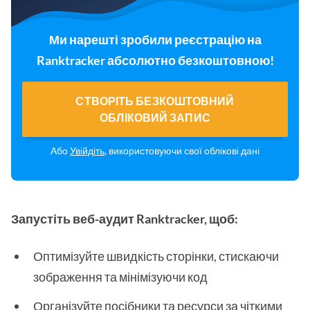
Ми нарешті зробили реєстрацію на
Ranktracker абсолютно безкоштовною!
СТВОРІТЬ БЕЗКОШТОВНИЙ
ОБЛІКОВИЙ ЗАПИС
Або
Увійдіть
, використовуючи свої облікові дані
Запустіть веб-аудит Ranktracker, щоб:
Оптимізуйте швидкість сторінки, стискаючи
зображення та мінімізуючи код
Організуйте посібники та ресурси за чіткими