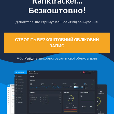
Ranktracker...
Безкоштовно!
Дізнайтеся, що стримує
ваш сайт
від ранжування.
СТВОРІТЬ БЕЗКОШТОВНИЙ ОБЛІКОВИЙ
ЗАПИС
Або
Увійдіть
, використовуючи свої облікові дані