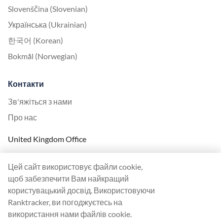
Slovenščina (Slovenian)
Українська (Ukrainian)
한국어 (Korean)
Bokmål (Norwegian)
Контакти
Зв'яжіться з нами
Про нас
United Kingdom Office
Ranktracker Ltd
Цей сайт використовує файли cookie,
144A Clerkenwell Rd
щоб забезпечити Вам найкращий
London, EC1R 5DF
користувацький досвід. Використовуючи
Company No: 08820809
Ranktracker, ви погоджуєтесь на
felix@ranktracker.com
використання нами файлів cookie.