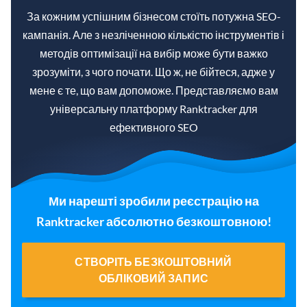
За кожним успішним бізнесом стоїть потужна SEO-
кампанія. Але з незліченною кількістю інструментів і
методів оптимізації на вибір може бути важко
зрозуміти, з чого почати. Що ж, не бійтеся, адже у
мене є те, що вам допоможе. Представляємо вам
універсальну платформу Ranktracker для
ефективного SEO
Ми нарешті зробили реєстрацію на
Ranktracker абсолютно безкоштовною!
СТВОРІТЬ БЕЗКОШТОВНИЙ
ОБЛІКОВИЙ ЗАПИС