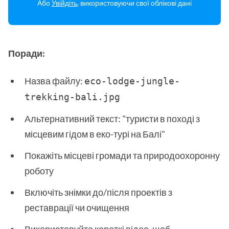
Або
Увійдіть
, використовуючи свої облікові дані
Поради:
Назва файлу:
eco-lodge-jungle-
trekking-bali.jpg 
Альтернативний текст: "туристи в поході з
місцевим гідом в еко-турі на Балі"
Покажіть місцеві громади та природоохоронну
роботу
Включіть знімки до/після проектів з
реставрації чи очищення