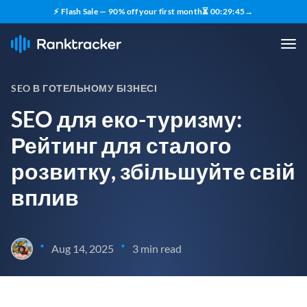
⚡ Flash Sale — 90% off your first month
⏳
00
:
29
:
44
→
SEO В ГОТЕЛЬНОМУ БІЗНЕСІ
SEO для еко-туризму:
Рейтинг для сталого
розвитку, збільшуйте свій
вплив
•
•
Aug 14, 2025
3 min read