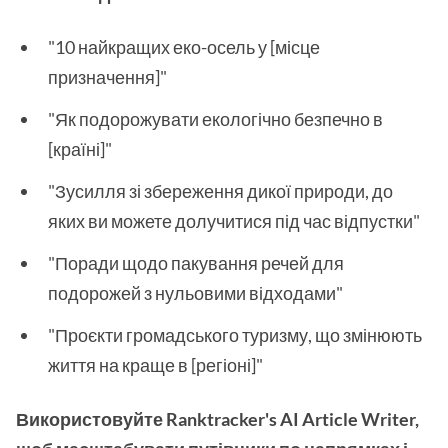
"10 найкращих еко-осель у [місце
призначення]"
"Як подорожувати екологічно безпечно в
[країні]"
"Зусилля зі збереження дикої природи, до
яких ви можете долучитися під час відпустки"
"Поради щодо пакування речей для
подорожей з нульовими відходами"
"Проєкти громадського туризму, що змінюють
життя на краще в [регіоні]"
Використовуйте Ranktracker's AI Article Writer,