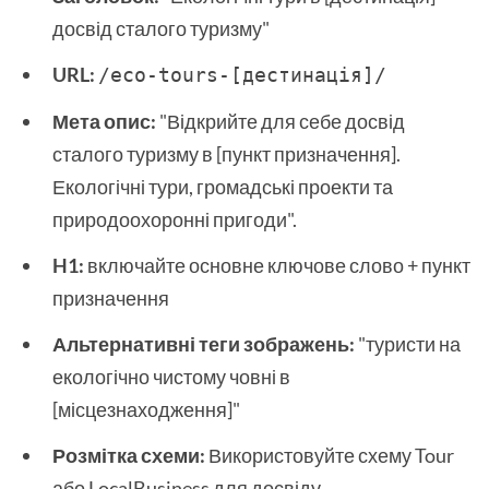
досвід сталого туризму"
URL:
/eco-tours-[дестинація]/ 
Мета опис:
"Відкрийте для себе досвід
сталого туризму в [пункт призначення].
Екологічні тури, громадські проекти та
природоохоронні пригоди".
H1:
включайте основне ключове слово + пункт
призначення
Альтернативні теги зображень:
"туристи на
екологічно чистому човні в
[місцезнаходження]"
Розмітка схеми:
Використовуйте схему Tour
або LocalBusiness для досвіду