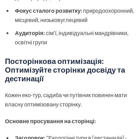
Фокус сталого розвитку:
природоохоронний,
місцевий, низьковуглецевий
Аудиторія:
сім'ї, індивідуальні мандрівники,
освітні групи
Посторінкова оптимізація:
Оптимізуйте сторінки досвіду та
дестинації
Кожен еко-тур, садиба чи путівник повинен мати
власну оптимізовану сторінку.
Основне просування на сторінці:
Заголовок:
"Екологічні тури в [дестинація] -