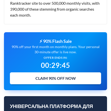
Ranktracker site to over 500,000 monthly visits, with
390,000 of these stemming from organic searches
each month.
⚡ 90% Flash Sale
90% off your first month on monthly plans. Your personal
30-minute offer is live now.
OFFER ENDS IN:
00
:
29
:
44
CLAIM 90% OFF NOW
УНІВЕРСАЛЬНА ПЛАТФОРМА ДЛЯ