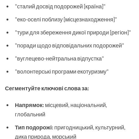
"сталий досвід подорожей [країна]"
"еко-оселі поблизу [місцезнаходження]"
"тури для збереження дикої природи [регіон]"
"поради щодо відповідальних подорожей"
"вуглецево-нейтральна відпустка"
"волонтерські програми екотуризму"
Сегментуйте ключові слова за:
Напрямок:
місцевий, національний,
глобальний
Тип подорожі:
пригодницький, культурний,
дика природа, морський