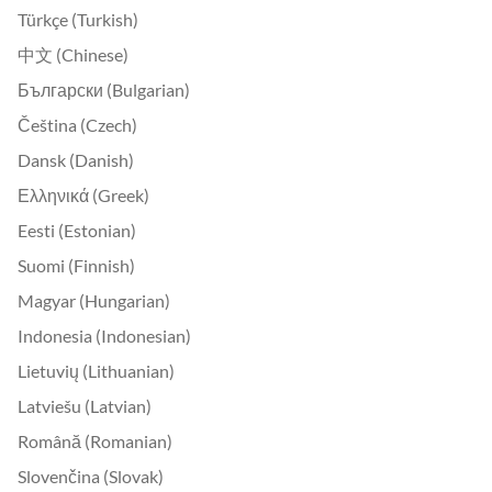
Türkçe (Turkish)
中文 (Chinese)
Български (Bulgarian)
Čeština (Czech)
Dansk (Danish)
Ελληνικά (Greek)
Eesti (Estonian)
Suomi (Finnish)
Magyar (Hungarian)
Indonesia (Indonesian)
Lietuvių (Lithuanian)
Latviešu (Latvian)
Română (Romanian)
Slovenčina (Slovak)