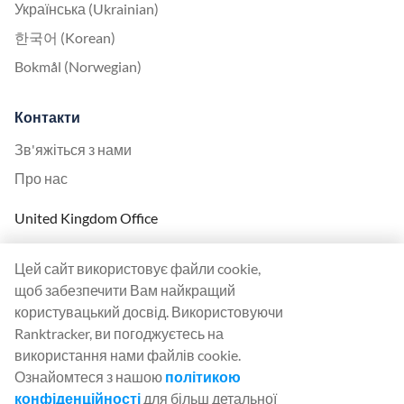
Українська (Ukrainian)
한국어 (Korean)
Bokmål (Norwegian)
Контакти
Зв'яжіться з нами
Про нас
United Kingdom Office
Ranktracker Ltd
Цей сайт використовує файли cookie,
144A Clerkenwell Rd
щоб забезпечити Вам найкращий
London, EC1R 5DF
користувацький досвід. Використовуючи
Company No: 08820809
Ranktracker, ви погоджуєтесь на
felix@ranktracker.com
використання нами файлів cookie.
Ознайомтеся з нашою
політикою
конфіденційності
для більш детальної