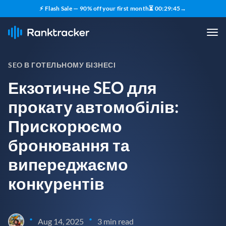
⚡ Flash Sale — 90% off your first month
⏳
00
:
29
:
44
→
SEO В ГОТЕЛЬНОМУ БІЗНЕСІ
Екзотичне SEO для
прокату автомобілів:
Прискорюємо
бронювання та
випереджаємо
конкурентів
•
•
Aug 14, 2025
3 min read