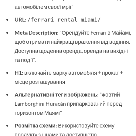
автомобілем своєї мрії"
URL:
/ferrari-rental-miami/ 
Meta Description:
"Орендуйте Ferrari в Майамі,
щоб отримати найкращі враження від водіння.
Доступна щоденна оренда, оренда на вихідні
та події".
H1:
включайте марку автомобіля + прокат +
місце розташування
Альтернативні теги зображень:
"жовтий
Lamborghini Huracán припаркований перед
горизонтом Маямі"
Розмітка схеми:
Використовуйте схему
продукту з цінами та доступністю