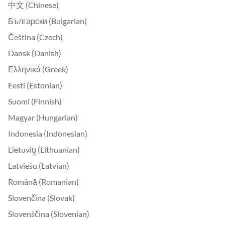
中文 (Chinese)
Български (Bulgarian)
Čeština (Czech)
Dansk (Danish)
Ελληνικά (Greek)
Eesti (Estonian)
Suomi (Finnish)
Magyar (Hungarian)
Indonesia (Indonesian)
Lietuvių (Lithuanian)
Latviešu (Latvian)
Română (Romanian)
Slovenčina (Slovak)
Slovenščina (Slovenian)