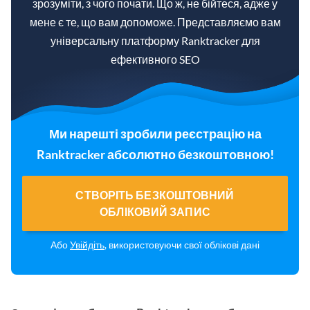
зрозуміти, з чого почати. Що ж, не бійтеся, адже у
мене є те, що вам допоможе. Представляємо вам
універсальну платформу Ranktracker для
ефективного SEO
Ми нарешті зробили реєстрацію на
Ranktracker абсолютно безкоштовною!
СТВОРІТЬ БЕЗКОШТОВНИЙ
ОБЛІКОВИЙ ЗАПИС
Або
Увійдіть
, використовуючи свої облікові дані