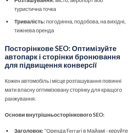
Розташування:
місто, аеропорт або
туристична точка
Тривалість:
погодинна, подобова, на вихідні,
тижнева оренда
Посторінкове SEO: Оптимізуйте
автопарк і сторінки бронювання
для підвищення конверсії
Кожен автомобіль і місце розташування повинні
мати власну оптимізовану сторінку для кращого
ранжування.
Основи внутрішньосторінкового SEO:
Заголовок:
"Оренда Ferrari в Майамі - керуйте