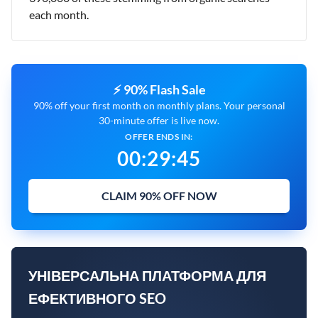
each month.
⚡ 90% Flash Sale
90% off your first month on monthly plans. Your personal
30-minute offer is live now.
OFFER ENDS IN:
00
:
29
:
44
CLAIM 90% OFF NOW
УНІВЕРСАЛЬНА ПЛАТФОРМА ДЛЯ
ЕФЕКТИВНОГО SEO