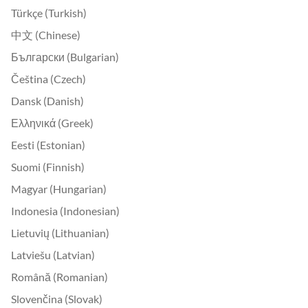
Türkçe (Turkish)
中文 (Chinese)
Български (Bulgarian)
Čeština (Czech)
Dansk (Danish)
Ελληνικά (Greek)
Eesti (Estonian)
Suomi (Finnish)
Magyar (Hungarian)
Indonesia (Indonesian)
Lietuvių (Lithuanian)
Latviešu (Latvian)
Română (Romanian)
Slovenčina (Slovak)