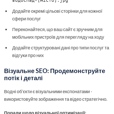
водоспад-[місто].jpg
Додайте окремі цільові сторінки для кожної
сфери послуг
Переконайтеся, що ваш сайт є зручним для
мобільних пристроїв для перегляду на ходу
Додайте структуровані дані про типи послуг та
відгуки про них
Візуальне SEO: Продемонструйте
потік і деталі
Водні об'єкти є візуальними експонатами -
використовуйте зображення та відео стратегічно.
Поради щодо візуальної оптимізації: