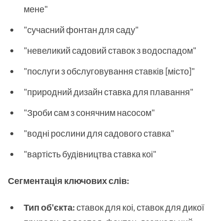
мене"
"сучасний фонтан для саду"
"невеликий садовий ставок з водоспадом"
"послуги з обслуговування ставків [місто]"
"природний дизайн ставка для плавання"
"Зроби сам з сонячним насосом"
"водні рослини для садового ставка"
"вартість будівництва ставка коі"
Сегментація ключових слів:
Тип об'єкта:
ставок для коі, ставок для дикої