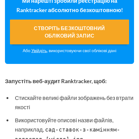
Ми нарешті зробили реєстрацію на
Ranktracker абсолютно безкоштовною!
СТВОРІТЬ БЕЗКОШТОВНИЙ
ОБЛІКОВИЙ ЗАПИС
Або
Увійдіть
, використовуючи свої облікові дані
Запустіть веб-аудит Ranktracker, щоб:
Стискайте великі файли зображень без втрати
якості
Використовуйте описові назви файлів,
наприклад,
сад-ставок-з-камінням-