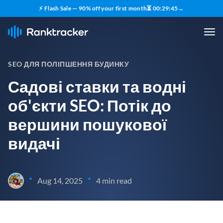
⚡ Flash Sale — 90% off your first month
⏳
00
:
29
:
43
→
SEO ДЛЯ ПОЛІПШЕННЯ БУДИНКУ
Садові ставки та водні
об'єкти SEO: Потік до
вершини пошукової
видачі
•
•
Aug 14, 2025
4 min read