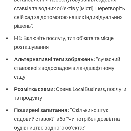
ставків та водних об'єктів у [місті]. Перетворіть
свій сад за допомогою наших індивідуальних
рішень".
H1:
Включіть послугу, тип об'єкта та місце
розташування
Альтернативні теги зображень:
"сучасний
ставок коі з водоспадом в ландшафтному
саду"
Розмітка схеми:
Схема LocalBusiness, послуги
та продукту
Поширені запитання:
"Скільки коштує
садовий ставок?" або "Чи потрібен дозвіл на
будівництво водного об'єкта?"