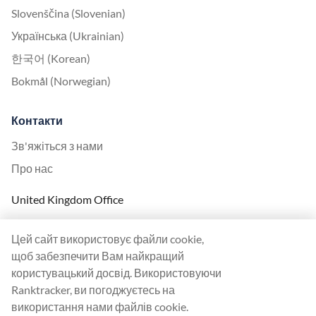
Slovenščina (Slovenian)
Українська (Ukrainian)
한국어 (Korean)
Bokmål (Norwegian)
Контакти
Зв'яжіться з нами
Про нас
United Kingdom Office
Ranktracker Ltd
Цей сайт використовує файли cookie,
144A Clerkenwell Rd
щоб забезпечити Вам найкращий
London, EC1R 5DF
користувацький досвід. Використовуючи
Company No: 08820809
Ranktracker, ви погоджуєтесь на
felix@ranktracker.com
використання нами файлів cookie.