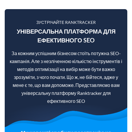
ЗУСТРІЧАЙТЕ RANKTRACKER
УНІВЕРСАЛЬНА ПЛАТФОРМА ДЛЯ
ЕФЕКТИВНОГО SEO
За кожним успішним бізнесом стоїть потужна SEO-
кампанія. Але з незліченною кількістю інструментів і
методів оптимізації на вибір може бути важко
зрозуміти, з чого почати. Що ж, не бійтеся, адже у
мене є те, що вам допоможе. Представляємо вам
універсальну платформу Ranktracker для
ефективного SEO