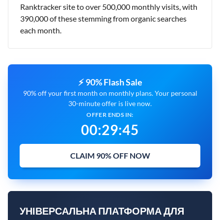
Ranktracker site to over 500,000 monthly visits, with
390,000 of these stemming from organic searches
each month.
⚡ 90% Flash Sale
90% off your first month on monthly plans. Your personal
30-minute offer is live now.
OFFER ENDS IN:
00
:
29
:
43
CLAIM 90% OFF NOW
УНІВЕРСАЛЬНА ПЛАТФОРМА ДЛЯ