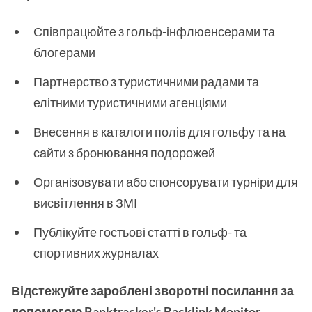
Співпрацюйте з гольф-інфлюенсерами та
блогерами
Партнерство з туристичними радами та
елітними туристичними агенціями
Внесення в каталоги полів для гольфу та на
сайти з бронювання подорожей
Організовувати або спонсорувати турніри для
висвітлення в ЗМІ
Публікуйте гостьові статті в гольф- та
спортивних журналах
Відстежуйте зароблені зворотні посилання за
допомогою Ranktracker's Backlink Monitor.