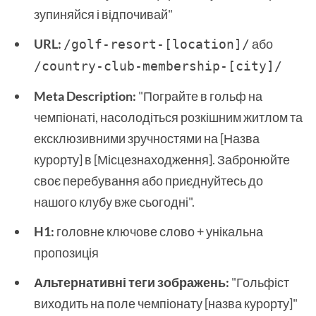
зупиняйся і відпочивай"
URL:
або
/golf-resort-[location]/
/country-club-membership-[city]/ 
Meta Description:
"Пограйте в гольф на
чемпіонаті, насолодіться розкішним житлом та
ексклюзивними зручностями на [Назва
курорту] в [Місцезнаходження]. Забронюйте
своє перебування або приєднуйтесь до
нашого клубу вже сьогодні".
H1:
головне ключове слово + унікальна
пропозиція
Альтернативні теги зображень:
"Гольфіст
виходить на поле чемпіонату [назва курорту]"