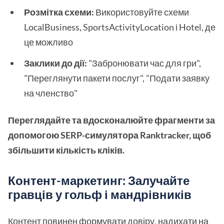
Розмітка схеми:
Використовуйте схеми
LocalBusiness, SportsActivityLocation і Hotel, де
це можливо
Заклики до дії:
"Забронювати час для гри",
"Переглянути пакети послуг", "Подати заявку
на членство"
Переглядайте та вдосконалюйте фрагменти за
допомогою SERP-симулятора Ranktracker, щоб
збільшити кількість кліків.
Контент-маркетинг: Залучайте
гравців у гольф і мандрівників
Контент повинен формувати довіру, надихати на