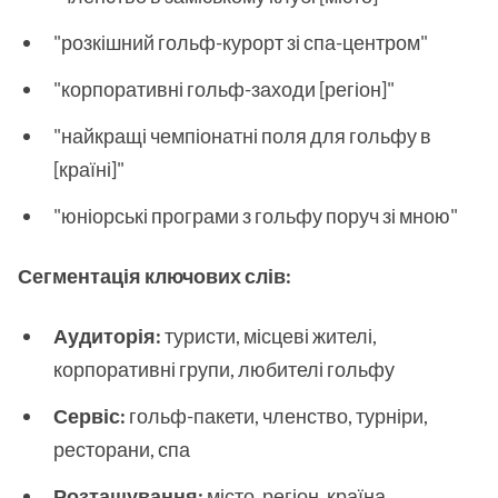
"розкішний гольф-курорт зі спа-центром"
"корпоративні гольф-заходи [регіон]"
"найкращі чемпіонатні поля для гольфу в
[країні]"
"юніорські програми з гольфу поруч зі мною"
Сегментація ключових слів:
Аудиторія:
туристи, місцеві жителі,
корпоративні групи, любителі гольфу
Сервіс:
гольф-пакети, членство, турніри,
ресторани, спа
Розташування:
місто, регіон, країна,