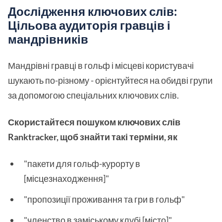
Дослідження ключових слів:
Цільова аудиторія гравців і
мандрівників
Мандрівні гравці в гольф і місцеві користувачі
шукають по-різному - орієнтуйтеся на обидві групи
за допомогою спеціальних ключових слів.
Скористайтеся пошуком ключових слів
Ranktracker, щоб знайти такі терміни, як
"пакети для гольф-курорту в
[місцезнаходження]"
"пропозиції проживання та гри в гольф"
"членство в заміському клубі [місто]"