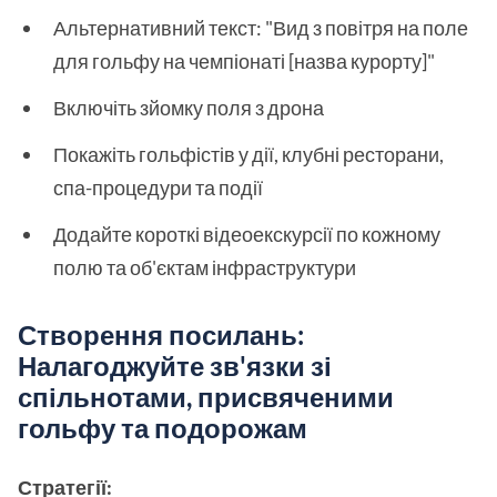
Альтернативний текст: "Вид з повітря на поле
для гольфу на чемпіонаті [назва курорту]"
Включіть зйомку поля з дрона
Покажіть гольфістів у дії, клубні ресторани,
спа-процедури та події
Додайте короткі відеоекскурсії по кожному
полю та об'єктам інфраструктури
Створення посилань:
Налагоджуйте зв'язки зі
спільнотами, присвяченими
гольфу та подорожам
Стратегії: