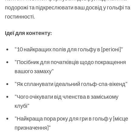
подорожі та підкреслювати ваш досвід у гольфі та
гостинності.
Ідеї для контенту:
"10 найкращих полів для гольфу в [регіоні]"
"Посібник для початківців щодо покращення
вашого замаху"
"Як спланувати ідеальний гольф-спа-вікенд"
"Чого очікувати від членства в заміському
клубі"
"Найкраща пора року для гри в гольф у [місце
призначення]"