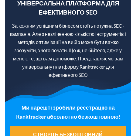
УНІВЕРСАЛЬНА ПЛАТФОРМА ДЛЯ
ЕФЕКТИВНОГО SEO
За кожним успішним бізнесом стоїть потужна SEO-
кампанія. Але з незліченною кількістю інструментів і
методів оптимізації на вибір може бути важко
зрозуміти, з чого почати. Що ж, не бійтеся, адже у
мене є те, що вам допоможе. Представляємо вам
універсальну платформу Ranktracker для
ефективного SEO
Ми нарешті зробили реєстрацію на
Ranktracker абсолютно безкоштовною!
СТВОРІТЬ БЕЗКОШТОВНИЙ