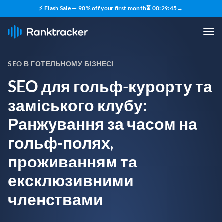
⚡ Flash Sale — 90% off your first month
⏳
00
:
29
:
44
→
SEO В ГОТЕЛЬНОМУ БІЗНЕСІ
SEO для гольф-курорту та
заміського клубу:
Ранжування за часом на
гольф-полях,
проживанням та
ексклюзивними
членствами