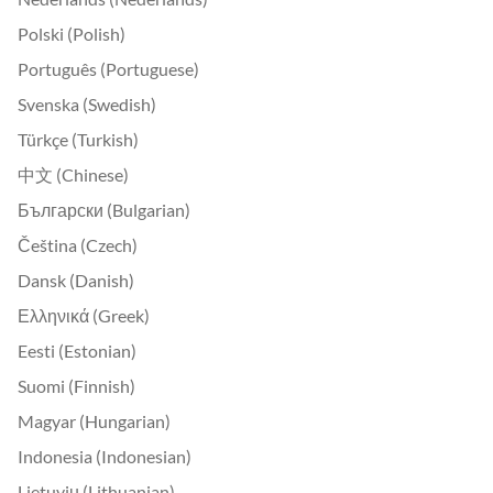
Polski (Polish)
Português (Portuguese)
Svenska (Swedish)
Türkçe (Turkish)
中文 (Chinese)
Български (Bulgarian)
Čeština (Czech)
Dansk (Danish)
Ελληνικά (Greek)
Eesti (Estonian)
Suomi (Finnish)
Magyar (Hungarian)
Indonesia (Indonesian)
Lietuvių (Lithuanian)