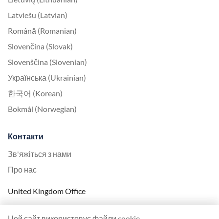
Latviešu (Latvian)
Română (Romanian)
Slovenčina (Slovak)
Slovenščina (Slovenian)
Українська (Ukrainian)
한국어 (Korean)
Bokmål (Norwegian)
Контакти
Зв'яжіться з нами
Про нас
United Kingdom Office
Ranktracker Ltd
Цей сайт використовує файли cookie,