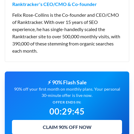
Ranktracker's CEO/CMO & Co-founder
Felix Rose-Collins is the Co-founder and CEO/CMO
of Ranktracker. With over 15 years of SEO
experience, he has single-handedly scaled the
Ranktracker site to over 500,000 monthly visits, with
390,000 of these stemming from organic searches
each month.
⚡ 90% Flash Sale
90% off your first month on monthly plans. Your personal
30-minute offer is live now.
OFFER ENDS IN:
00
:
29
:
44
CLAIM 90% OFF NOW