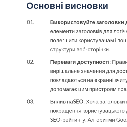
Основні висновки
Використовуйте заголовки д
елементи заголовків для логічн
полегшити користувачам і пош
структури веб-сторінки.
Переваги доступності
: Прав
вирішальне значення для досту
покладаються на екранні зчиту
допомагає цим пристроям прав
Вплив на
SEO
: Хоча заголовки
покращення користувацького д
SEO-рейтингу. Алгоритми Goog