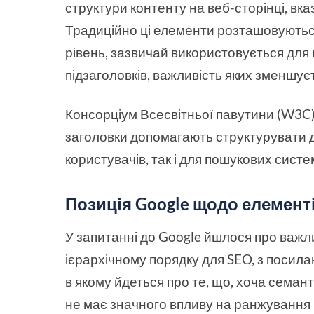
структури контенту на веб-сторінці, вка
Традиційно ці елементи розташовуються
рівень, зазвичай використовується для г
підзаголовків, важливість яких зменшує
Консорціум Всесвітньої павутини (W3C)
заголовки допомагають структурувати д
користувачів, так і для пошукових систе
Позиція Google щодо елементі
У запитанні до Google йшлося про важли
ієрархічному порядку для SEO, з посила
в якому йдеться про те, що, хоча семан
не має значного впливу на ранжування в