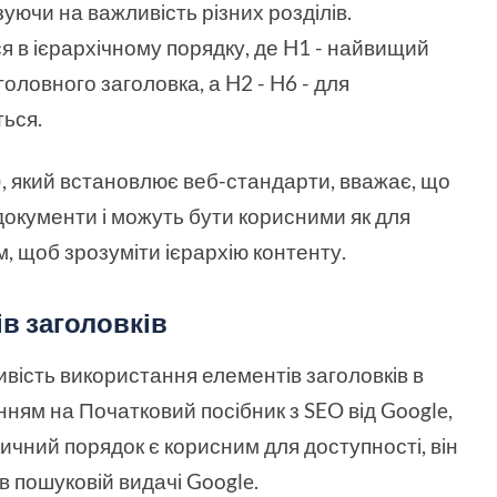
зуючи на важливість різних розділів.
 в ієрархічному порядку, де H1 - найвищий
оловного заголовка, а H2 - H6 - для
ться.
, який встановлює веб-стандарти, вважає, що
окументи і можуть бути корисними як для
м, щоб зрозуміти ієрархію контенту.
в заголовків
вість використання елементів заголовків в
нням на Початковий посібник з SEO від Google,
тичний порядок є корисним для доступності, він
 пошуковій видачі Google.