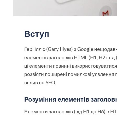
Вступ
Гері Ілліс (Gary Illyes) з Google нещод
елементів заголовків HTML (H1, H2 і т.д
ці елементи повинні використовуватися
розвіяти поширені помилкові уявлення п
вплив на SEO.
Розуміння елементів заголов
Елементи заголовків (від H1 до H6) в 