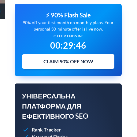
⚡ 90% Flash Sale
90% off your first month on monthly plans. Your
personal 30-minute offer is live now.
OFFER ENDS IN:
00
:
29
:
45
CLAIM 90% OFF NOW
УНІВЕРСАЛЬНА
ПЛАТФОРМА ДЛЯ
ЕФЕКТИВНОГО SEO
Rank Tracker
Keyword Finder