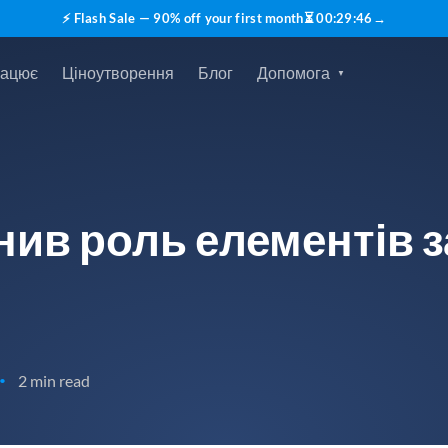
⚡ Flash Sale — 90% off your first month
⏳
00
:
29
:
45
→
рацює
Ціноутворення
Блог
Допомога
нив роль елементів з
2 min read
•