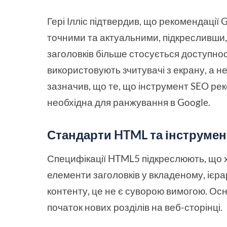
Гері Ілліс підтвердив, що рекомендації 
точними та актуальними, підкресливши
заголовків більше стосується доступност
використовують зчитувачі з екрану, а н
зазначив, що те, що інструмент SEO ре
необхідна для ранжування в Google.
Стандарти HTML та інструмен
Специфікації HTML5 підкреслюють, що 
елементи заголовків у вкладеному, ієр
контенту, це не є суворою вимогою. Ос
початок нових розділів на веб-сторінці.