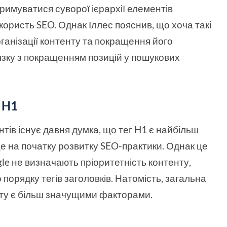
имуватися суворої ієрархії елементів
користь SEO. Однак Іллес пояснив, що хоча такі
ганізації контенту та покращення його
'язку з покращенням позицій у пошукових
 H1
тів існує давня думка, що тег H1 є найбільш
е на початку розвитку SEO-практики. Однак це
gle не визначають пріоритетність контенту,
порядку тегів заголовків. Натомість, загальна
енту є більш значущими факторами.