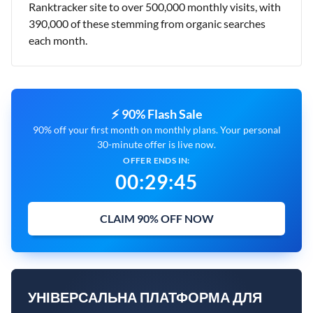
Ranktracker site to over 500,000 monthly visits, with
390,000 of these stemming from organic searches
each month.
⚡ 90% Flash Sale
90% off your first month on monthly plans. Your personal
30-minute offer is live now.
OFFER ENDS IN:
00
:
29
:
44
CLAIM 90% OFF NOW
УНІВЕРСАЛЬНА ПЛАТФОРМА ДЛЯ