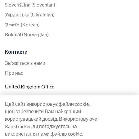
Slovenščina (Slovenian)
Українська (Ukrainian)
한국어 (Korean)
Bokmål (Norwegian)
Контакти
Зв'яжіться з нами
Про нас
United Kingdom Office
Ranktracker Ltd
Цей сайт використовує файли cookie,
144A Clerkenwell Rd
щоб забезпечити Вам найкращий
London, EC1R 5DF
користувацький досвід. Використовуючи
Company No: 08820809
Ranktracker, ви погоджуєтесь на
felix@ranktracker.com
використання нами файлів cookie.