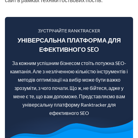
сайт в рамках техніки гостьових постів.
ЗУСТРІЧАЙТЕ RANKTRACKER
УНІВЕРСАЛЬНА ПЛАТФОРМА ДЛЯ
ЕФЕКТИВНОГО SEO
За кожним успішним бізнесом стоїть потужна SEO-
кампанія. Але з незліченною кількістю інструментів і
методів оптимізації на вибір може бути важко
зрозуміти, з чого почати. Що ж, не бійтеся, адже у
мене є те, що вам допоможе. Представляємо вам
універсальну платформу Ranktracker для
ефективного SEO