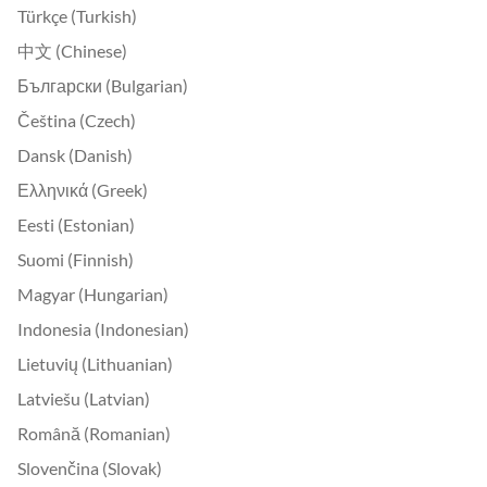
Türkçe (Turkish)
中文 (Chinese)
Български (Bulgarian)
Čeština (Czech)
Dansk (Danish)
Ελληνικά (Greek)
Eesti (Estonian)
Suomi (Finnish)
Magyar (Hungarian)
Indonesia (Indonesian)
Lietuvių (Lithuanian)
Latviešu (Latvian)
Română (Romanian)
Slovenčina (Slovak)