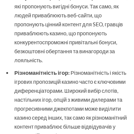
які пропонують вигідні бонуси. Так само, як
людей приваблюють веб-сайти, що
пропонують цінний контент для SEO, гравців
приваблюють казино, що пропонують
конкурентоспроможні привітальні бонуси,
безкоштовні обертання та винагороди за
лояльність.
Різноманітність ігор:
Різноманітність і якість
ігрових пропозицій казино часто є ключовими
диференціаторами. Широкий вибір слотів,
настільних ігор, опцій з живими дилерами та
прогресивними джекпотами може виділити
казино серед інших, так само як різноманітний
контент приваблює більше відвідувачів у