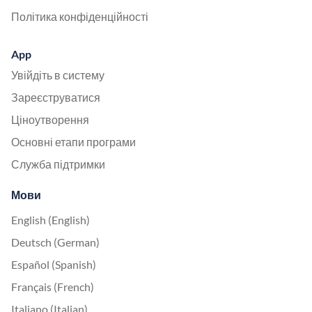
Політика конфіденційності
App
Увійдіть в систему
Зареєструватися
Ціноутворення
Основні етапи програми
Служба підтримки
Мови
English (English)
Deutsch (German)
Español (Spanish)
Français (French)
Italiano (Italian)