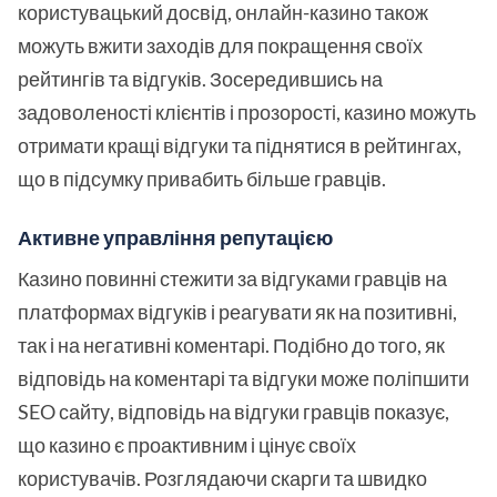
користувацький досвід, онлайн-казино також
можуть вжити заходів для покращення своїх
рейтингів та відгуків. Зосередившись на
задоволеності клієнтів і прозорості, казино можуть
отримати кращі відгуки та піднятися в рейтингах,
що в підсумку привабить більше гравців.
Активне управління репутацією
Казино повинні стежити за відгуками гравців на
платформах відгуків і реагувати як на позитивні,
так і на негативні коментарі. Подібно до того, як
відповідь на коментарі та відгуки може поліпшити
SEO сайту, відповідь на відгуки гравців показує,
що казино є проактивним і цінує своїх
користувачів. Розглядаючи скарги та швидко