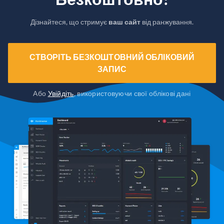
Дізнайтеся, що стримує
ваш сайт
від ранжування.
СТВОРІТЬ БЕЗКОШТОВНИЙ ОБЛІКОВИЙ
ЗАПИС
Або
Увійдіть
, використовуючи свої облікові дані