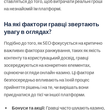
ставляться до того, щоб витрачати реальні гроші
на незнайомій їм платформі.
На які фактори гравці звертають
увагу в оглядах?
Подібно до того, як SEO фокусується на критично
важливих факторах ранжування, таких як якість
контенту та користувацький досвід, гравці
зосереджуються на конкретних елементах,
оцінюючи огляди онлайн-казино. Ці фактори
безпосередньо впливають на їхній процес
прийняття рішень і на те, чи вирішать вони
приєднатися до тієї чи іншої платформи.
Бонуси та акції:
Гравці часто шукають казино,