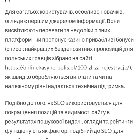
Для багатьох користувачів, особливо новачків,
огляди є першим джерелом інформації. Вони
висвітлюють переваги та недоліки різних
платформ - чи пропонує казино привабливі бонуси
(список найкращих бездепозитних пропозицій для
польських гравців зібрано на сайті
https://onlinekasyno-polis.pl/100-zl-za-rejestracje/
),
як швидко обробляються виплати та чи на
належному рівні надається технічна підтримка.
Подібно до того, як SEO використовується для
покращення позицій та видимості сайту в
результатах пошукової видачі, огляди та рейтинги
функціонують як фактор, подібний до SEO, для