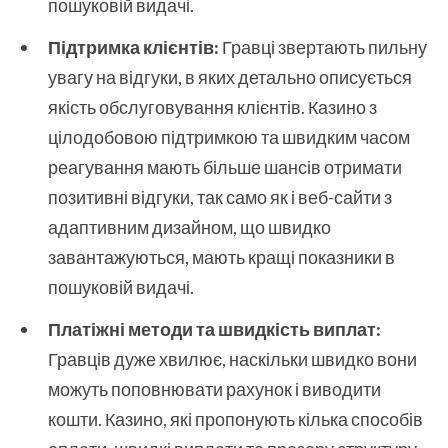
пошуковій видачі.
Підтримка клієнтів:
Гравці звертають пильну
увагу на відгуки, в яких детально описується
якість обслуговування клієнтів. Казино з
цілодобовою підтримкою та швидким часом
реагування мають більше шансів отримати
позитивні відгуки, так само як і веб-сайти з
адаптивним дизайном, що швидко
завантажуються, мають кращі показники в
пошуковій видачі.
Платіжні методи та швидкість виплат:
Гравців дуже хвилює, наскільки швидко вони
можуть поповнювати рахунок і виводити
кошти. Казино, які пропонують кілька способів