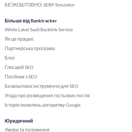
БЕЗКОШТОВНО: SERP Simulator
Більше від Ranktracker
White Label SaaS Backlink Service
Як це працює
Партнерська програма
Блог
Глосарій SEO
Посібник з SEO
Безкоштовні інструменти для SEO
Угода про розміщення гостьових постів
Історія оновлень алгоритму Google
Юридичний
Умови та положення