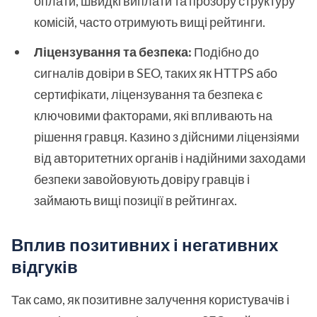
оплати, швидкі виплати та прозору структуру
комісій, часто отримують вищі рейтинги.
Ліцензування та безпека:
Подібно до
сигналів довіри в SEO, таких як HTTPS або
сертифікати, ліцензування та безпека є
ключовими факторами, які впливають на
рішення гравця. Казино з дійсними ліцензіями
від авторитетних органів і надійними заходами
безпеки завойовують довіру гравців і
займають вищі позиції в рейтингах.
Вплив позитивних і негативних
відгуків
Так само, як позитивне залучення користувачів і