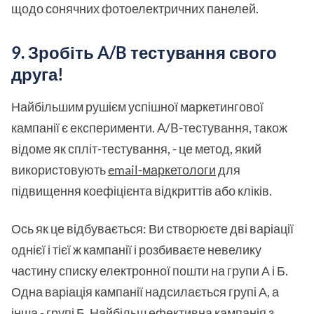
щодо сонячних фотоелектричних панелей.
9. Зробіть A/B тестування свого
друга!
Найбільшим рушієм успішної маркетингової
кампанії є експерименти. A/B-тестування, також
відоме як спліт-тестування, - це метод, який
використовують
email-маркетологи
для
підвищення коефіцієнта відкриттів або кліків.
Ось як це відбувається: Ви створюєте дві варіації
однієї і тієї ж кампанії і розбиваєте невелику
частину списку електронної пошти на групи А і Б.
Одна варіація кампанії надсилається групі А, а
інша - групі Б. Найбільш ефективна кампанія з