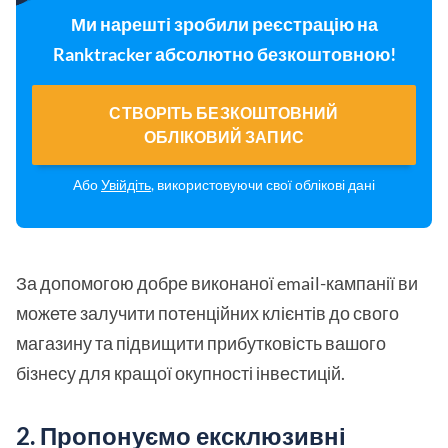
Ми нарешті зробили реєстрацію на
Ranktracker абсолютно безкоштовною!
СТВОРІТЬ БЕЗКОШТОВНИЙ
ОБЛІКОВИЙ ЗАПИС
Або
Увійдіть
, використовуючи свої облікові дані
За допомогою добре виконаної email-кампанії ви
можете залучити потенційних клієнтів до свого
магазину та підвищити прибутковість вашого
бізнесу для кращої окупності інвестицій.
2. Пропонуємо ексклюзивні