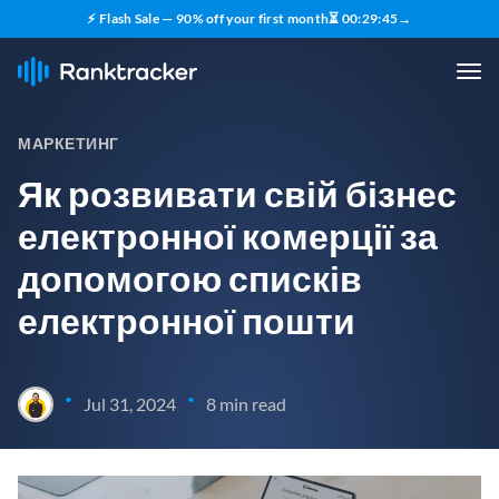
⚡ Flash Sale — 90% off your first month
⏳
00
:
29
:
44
→
МАРКЕТИНГ
Як розвивати свій бізнес
електронної комерції за
допомогою списків
електронної пошти
•
•
Jul 31, 2024
8 min read