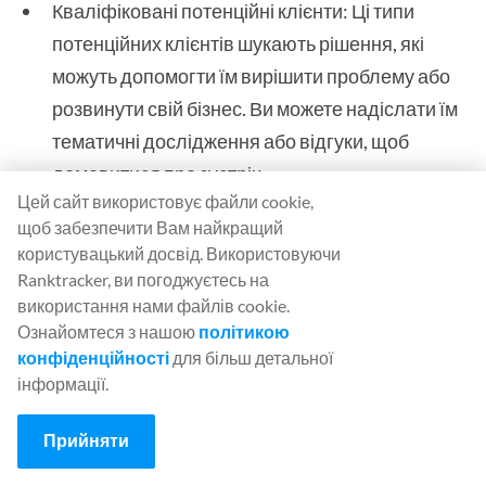
Кваліфіковані потенційні клієнти: Ці типи
потенційних клієнтів шукають рішення, які
можуть допомогти їм вирішити проблему або
розвинути свій бізнес. Ви можете надіслати їм
тематичні дослідження або відгуки, щоб
домовитися про зустріч.
Цей сайт використовує файли cookie,
Готовий до продажу потенційний клієнт:
щоб забезпечити Вам найкращий
Багато людей вважають цю групу готовою до
користувацький досвід. Використовуючи
Ranktracker, ви погоджуєтесь на
продажів, тому що вони знаходяться на порозі
використання нами файлів cookie.
покупки вашого продукту. Їм потрібні
Ознайомтеся з нашою
політикою
онбордінг і листи підтримки.
конфіденційності
для більш детальної
інформації.
3. Орієнтуйтеся на правильну
Прийняти
аудиторію