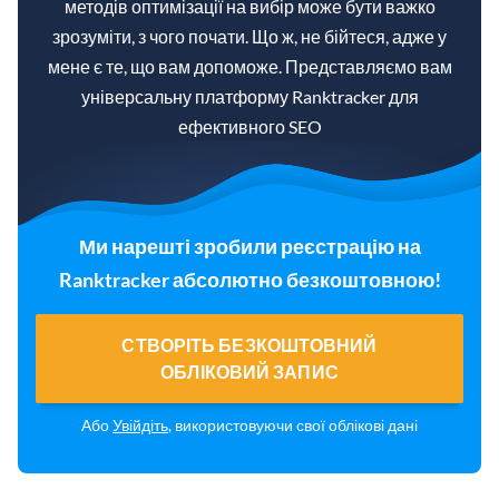
методів оптимізації на вибір може бути важко
зрозуміти, з чого почати. Що ж, не бійтеся, адже у
мене є те, що вам допоможе. Представляємо вам
універсальну платформу Ranktracker для
ефективного SEO
Ми нарешті зробили реєстрацію на
Ranktracker абсолютно безкоштовною!
СТВОРІТЬ БЕЗКОШТОВНИЙ
ОБЛІКОВИЙ ЗАПИС
Або
Увійдіть
, використовуючи свої облікові дані