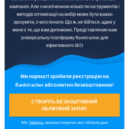
кампанія. Але з незліченною кількістю інструментів і
методів оптимізації на вибір може бути важко
зрозуміти, з чого почати. Що ж, не бійтеся, адже у
мене є те, що вам допоможе. Представляємо вам
універсальну платформу Ranktracker для
ефективного SEO
Ми нарешті зробили реєстрацію на
Ranktracker абсолютно безкоштовною!
СТВОРІТЬ БЕЗКОШТОВНИЙ
ОБЛІКОВИЙ ЗАПИС
Або
Увійдіть
, використовуючи свої облікові дані