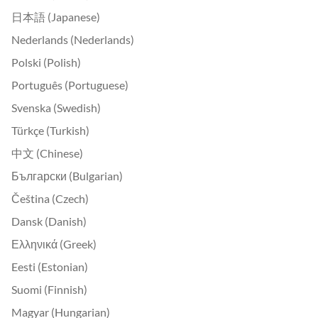
日本語 (Japanese)
Nederlands (Nederlands)
Polski (Polish)
Português (Portuguese)
Svenska (Swedish)
Türkçe (Turkish)
中文 (Chinese)
Български (Bulgarian)
Čeština (Czech)
Dansk (Danish)
Ελληνικά (Greek)
Eesti (Estonian)
Suomi (Finnish)
Magyar (Hungarian)