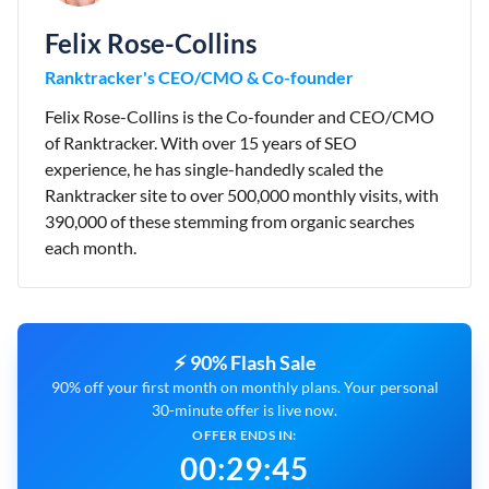
Felix Rose-Collins
Ranktracker's CEO/CMO & Co-founder
Felix Rose-Collins is the Co-founder and CEO/CMO
of Ranktracker. With over 15 years of SEO
experience, he has single-handedly scaled the
Ranktracker site to over 500,000 monthly visits, with
390,000 of these stemming from organic searches
each month.
⚡ 90% Flash Sale
90% off your first month on monthly plans. Your personal
30-minute offer is live now.
OFFER ENDS IN:
00
:
29
:
44