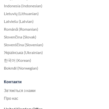
Indonesia (Indonesian)
Lietuvių (Lithuanian)
Latviešu (Latvian)
Română (Romanian)
Slovenčina (Slovak)
Slovenščina (Slovenian)
Українська (Ukrainian)
한국어 (Korean)
Bokmål (Norwegian)
Контакти
Зв'яжіться з нами
Про нас
United Kingdom Office