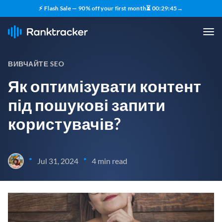
⚡ Flash Sale — 90% off your first month
⏳
00
:
29
:
44
→
ВИВЧАЙТЕ SEO
Як оптимізувати контент
під пошукові запити
користувачів?
•
•
Jul 31, 2024
4 min read