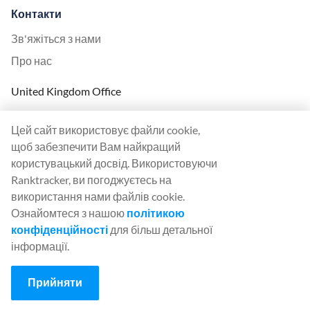
Контакти
Зв'яжіться з нами
Про нас
United Kingdom Office
Ranktracker Ltd
Цей сайт використовує файли cookie,
144A Clerkenwell Rd
щоб забезпечити Вам найкращий
London, EC1R 5DF
користувацький досвід. Використовуючи
Company No: 08820809
Ranktracker, ви погоджуєтесь на
felix@ranktracker.com
використання нами файлів cookie.
Ознайомтеся з нашою
політикою
конфіденційності
для більш детальної
інформації.
2015 -
2026
© Ranktracker. All Rights Reserved.
Прийняти