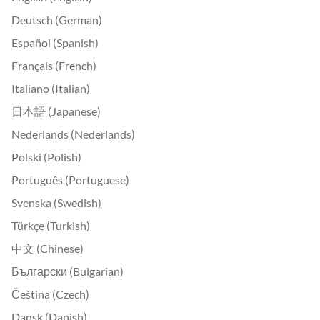
Deutsch (German)
Español (Spanish)
Français (French)
Italiano (Italian)
日本語 (Japanese)
Nederlands (Nederlands)
Polski (Polish)
Português (Portuguese)
Svenska (Swedish)
Türkçe (Turkish)
中文 (Chinese)
Български (Bulgarian)
Čeština (Czech)
Dansk (Danish)