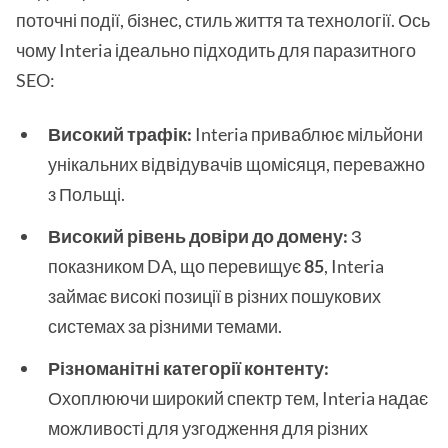
поточні події, бізнес, стиль життя та технології. Ось
чому Interia ідеально підходить для паразитного
SEO:
Високий трафік:
Interia приваблює мільйони
унікальних відвідувачів щомісяця, переважно
з Польщі.
Високий рівень довіри до домену:
З
показником DA, що перевищує
85
, Interia
займає високі позиції в різних пошукових
системах за різними темами.
Різноманітні категорії контенту:
Охоплюючи широкий спектр тем, Interia надає
можливості для узгодження для різних