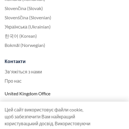
Slovenčina (Slovak)
Slovenščina (Slovenian)
Українська (Ukrainian)
한국어 (Korean)
Bokmål (Norwegian)
Контакти
Зв'яжіться з нами
Про нас
United Kingdom Office
Ranktracker Ltd
Цей сайт використовує файли cookie,
144A Clerkenwell Rd
щоб забезпечити Вам найкращий
London, EC1R 5DF
користувацький досвід. Використовуючи
Company No: 08820809