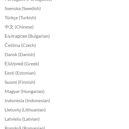
Svenska (Swedish)
Türkçe (Turkish)
中文 (Chinese)
Български (Bulgarian)
Čeština (Czech)
Dansk (Danish)
Ελληνικά (Greek)
Eesti (Estonian)
Suomi (Finnish)
Magyar (Hungarian)
Indonesia (Indonesian)
Lietuvių (Lithuanian)
Latviešu (Latvian)
Română (Romanian)