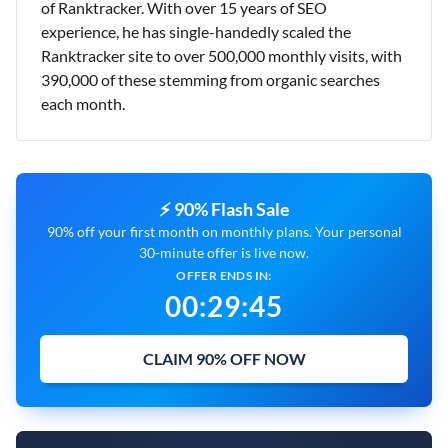
of Ranktracker. With over 15 years of SEO
experience, he has single-handedly scaled the
Ranktracker site to over 500,000 monthly visits, with
390,000 of these stemming from organic searches
each month.
⚡ 90% Flash Sale
90% off your first month on monthly plans. Your personal
30-minute offer is live now.
OFFER ENDS IN:
00
:
29
:
44
CLAIM 90% OFF NOW