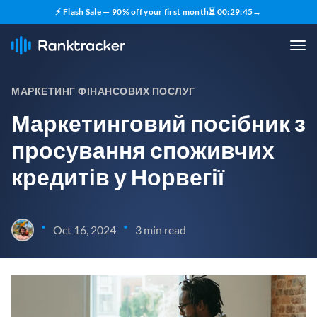
⚡ Flash Sale — 90% off your first month
⏳
00
:
29
:
44
→
МАРКЕТИНГ ФІНАНСОВИХ ПОСЛУГ
Маркетинговий посібник з
просування споживчих
кредитів у Норвегії
•
•
Oct 16, 2024
3 min read