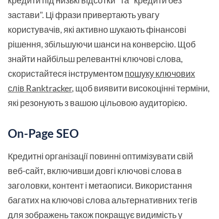
кредити під низькі відсотки" та "кредити без
застави". Ці фрази привертають увагу
користувачів, які активно шукають фінансові
рішення, збільшуючи шанси на конверсію. Щоб
знайти найбільш релевантні ключові слова,
скористайтеся інструментом
пошуку ключових
слів Ranktracker
, щоб виявити високоцінні терміни,
які резонують з вашою цільовою аудиторією.
On-Page SEO
Кредитні організації повинні оптимізувати свій
веб-сайт, включивши довгі ключові слова в
заголовки, контент і метаописи. Використання
багатих на ключові слова альтернативних тегів
для зображень також покращує видимість у