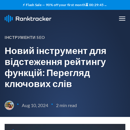
⚡ Flash Sale — 90% off your first month
⏳
00
:
29
:
44
→
ІНСТРУМЕНТИ SEO
Новий інструмент для
відстеження рейтингу
функцій: Перегляд
ключових слів
•
•
Aug 10, 2024
2 min read