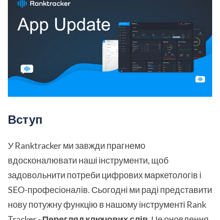
Вступ
У Ranktracker ми завжди прагнемо
вдосконалювати наші інструменти, щоб
задовольнити потреби цифрових маркетологів і
SEO-професіоналів. Сьогодні ми раді представити
нову потужну функцію в нашому інструменті Rank
Tracker -
Перегляд ключових слів
. Це оновлення