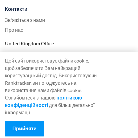
Контакти
Зв'яжіться з нами
Про нас
United Kingdom Office
Ranktracker Ltd
Цей сайт використовує файли cookie,
144A Clerkenwell Rd
щоб забезпечити Вам найкращий
London, EC1R 5DF
користувацький досвід. Використовуючи
Company No: 08820809
Ranktracker, ви погоджуєтесь на
felix@ranktracker.com
використання нами файлів cookie.
Ознайомтеся з нашою
політикою
конфіденційності
для більш детальної
інформації.
2015 -
2026
© Ranktracker. All Rights Reserved.
Прийняти