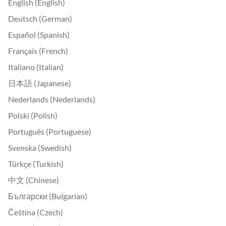
English (English)
Deutsch (German)
Español (Spanish)
Français (French)
Italiano (Italian)
日本語 (Japanese)
Nederlands (Nederlands)
Polski (Polish)
Português (Portuguese)
Svenska (Swedish)
Türkçe (Turkish)
中文 (Chinese)
Български (Bulgarian)
Čeština (Czech)