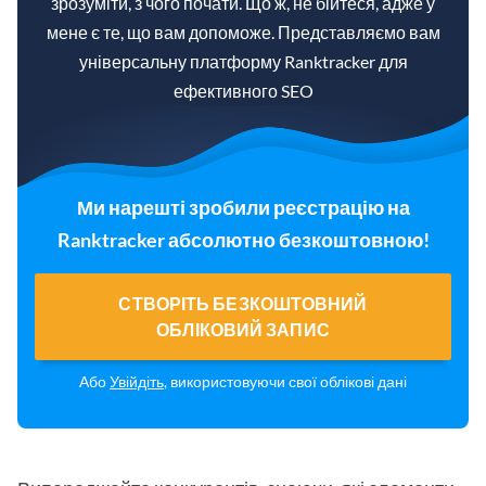
зрозуміти, з чого почати. Що ж, не бійтеся, адже у
мене є те, що вам допоможе. Представляємо вам
універсальну платформу Ranktracker для
ефективного SEO
Ми нарешті зробили реєстрацію на
Ranktracker абсолютно безкоштовною!
СТВОРІТЬ БЕЗКОШТОВНИЙ
ОБЛІКОВИЙ ЗАПИС
Або
Увійдіть
, використовуючи свої облікові дані