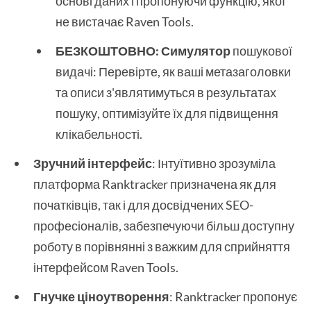
основі даних і пропонуючи функцію, якої
не вистачає Raven Tools.
БЕЗКОШТОВНО: Симулятор
пошукової
видачі: Перевірте, як ваші метазаголовки
та описи з'являтимуться в результатах
пошуку, оптимізуйте їх для підвищення
клікабельності.
Зручний інтерфейс
: Інтуїтивно зрозуміла
платформа Ranktracker призначена як для
початківців, так і для досвідчених SEO-
професіоналів, забезпечуючи більш доступну
роботу в порівнянні з важким для сприйняття
інтерфейсом Raven Tools.
Гнучке ціноутворення
: Ranktracker пропонує