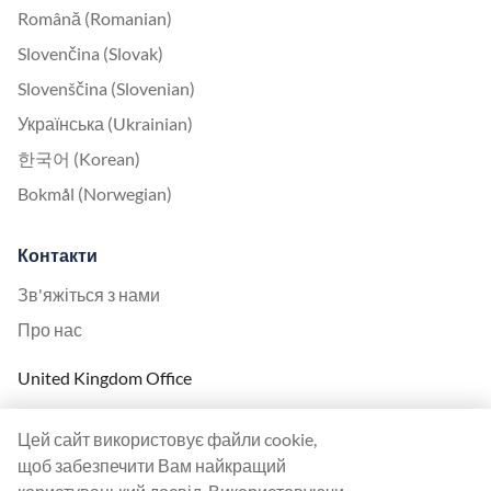
Română (Romanian)
Slovenčina (Slovak)
Slovenščina (Slovenian)
Українська (Ukrainian)
한국어 (Korean)
Bokmål (Norwegian)
Контакти
Зв'яжіться з нами
Про нас
United Kingdom Office
Ranktracker Ltd
Цей сайт використовує файли cookie,
144A Clerkenwell Rd
щоб забезпечити Вам найкращий
London, EC1R 5DF