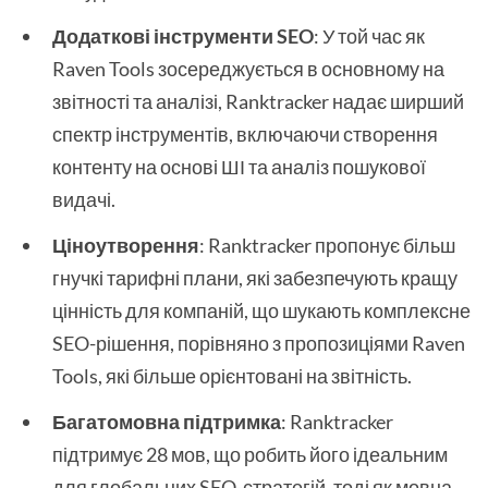
Додаткові інструменти SEO
: У той час як
Raven Tools зосереджується в основному на
звітності та аналізі, Ranktracker надає ширший
спектр інструментів, включаючи створення
контенту на основі ШІ та аналіз пошукової
видачі.
Ціноутворення
: Ranktracker пропонує більш
гнучкі тарифні плани, які забезпечують кращу
цінність для компаній, що шукають комплексне
SEO-рішення, порівняно з пропозиціями Raven
Tools, які більше орієнтовані на звітність.
Багатомовна підтримка
: Ranktracker
підтримує 28 мов, що робить його ідеальним
для глобальних SEO-стратегій, тоді як мовна