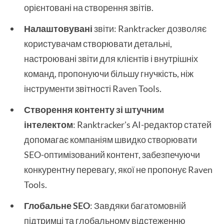
орієнтовані на створення звітів.
Налаштовувані
звіти: Ranktracker дозволяє
користувачам створювати детальні,
настроювані звіти для клієнтів і внутрішніх
команд, пропонуючи більшу гнучкість, ніж
інструменти звітності Raven Tools.
Створення контенту зі штучним
інтелектом
: Ranktracker's AI-редактор статей
допомагає компаніям швидко створювати
SEO-оптимізований контент, забезпечуючи
конкурентну перевагу, якої не пропонує Raven
Tools.
Глобальне SEO
: Завдяки багатомовній
підтримці та глобальному відстеженню