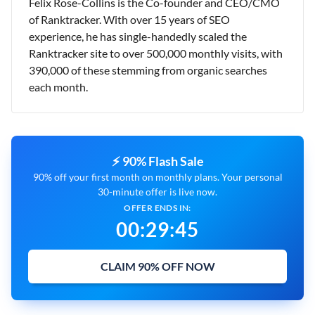
Felix Rose-Collins is the Co-founder and CEO/CMO
of Ranktracker. With over 15 years of SEO
experience, he has single-handedly scaled the
Ranktracker site to over 500,000 monthly visits, with
390,000 of these stemming from organic searches
each month.
⚡ 90% Flash Sale
90% off your first month on monthly plans. Your personal
30-minute offer is live now.
OFFER ENDS IN:
00
:
29
:
44
CLAIM 90% OFF NOW