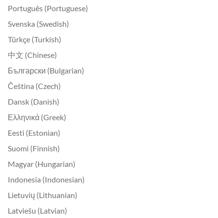
Português (Portuguese)
Svenska (Swedish)
Türkçe (Turkish)
中文 (Chinese)
Български (Bulgarian)
Čeština (Czech)
Dansk (Danish)
Ελληνικά (Greek)
Eesti (Estonian)
Suomi (Finnish)
Magyar (Hungarian)
Indonesia (Indonesian)
Lietuvių (Lithuanian)
Latviešu (Latvian)