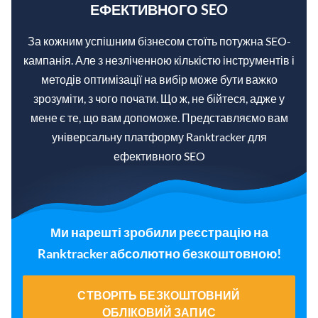
ЕФЕКТИВНОГО SEO
За кожним успішним бізнесом стоїть потужна SEO-
кампанія. Але з незліченною кількістю інструментів і
методів оптимізації на вибір може бути важко
зрозуміти, з чого почати. Що ж, не бійтеся, адже у
мене є те, що вам допоможе. Представляємо вам
універсальну платформу Ranktracker для
ефективного SEO
Ми нарешті зробили реєстрацію на
Ranktracker абсолютно безкоштовною!
СТВОРІТЬ БЕЗКОШТОВНИЙ
ОБЛІКОВИЙ ЗАПИС