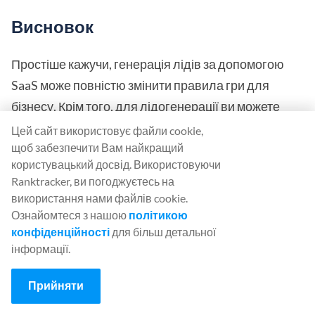
Висновок
Простіше кажучи, генерація лідів за допомогою
SaaS може повністю змінити правила гри для
бізнесу. Крім того, для лідогенерації ви можете
використовувати будь-яку з вищезазначених
Цей сайт використовує файли cookie,
стратегій, щоб підвищити свою маркетингову
щоб забезпечити Вам найкращий
користувацький досвід. Використовуючи
активність та генерувати більше потенційних
Ranktracker, ви погоджуєтесь на
клієнтів.
використання нами файлів cookie.
Ознайомтеся з нашою
політикою
Тепер ваша черга отримати більше якісних
конфіденційності
для більш детальної
потенційних клієнтів для вашого бізнесу. Тоді
інформації.
спробуйте деякі з стратегій, які ви побачили тут.
Прийняти