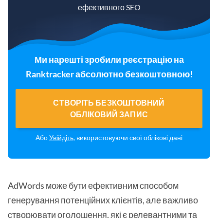
ефективного SEO
Ми нарешті зробили реєстрацію на
Ranktracker абсолютно безкоштовною!
СТВОРІТЬ БЕЗКОШТОВНИЙ
ОБЛІКОВИЙ ЗАПИС
Або
Увійдіть
, використовуючи свої облікові дані
AdWords може бути ефективним способом
генерування потенційних клієнтів, але важливо
створювати оголошення, які є релевантними та