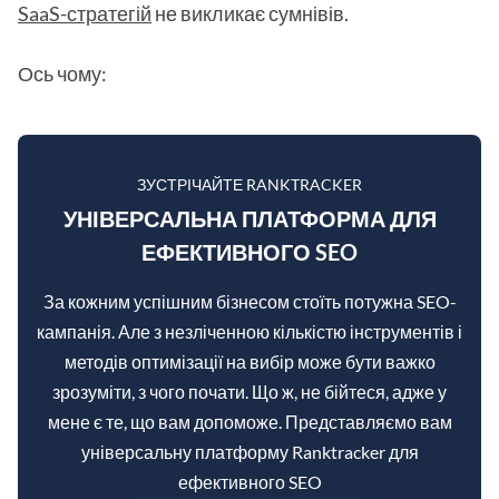
SaaS-стратегій
не викликає сумнівів.
Ось чому:
ЗУСТРІЧАЙТЕ RANKTRACKER
УНІВЕРСАЛЬНА ПЛАТФОРМА ДЛЯ
ЕФЕКТИВНОГО SEO
За кожним успішним бізнесом стоїть потужна SEO-
кампанія. Але з незліченною кількістю інструментів і
методів оптимізації на вибір може бути важко
зрозуміти, з чого почати. Що ж, не бійтеся, адже у
мене є те, що вам допоможе. Представляємо вам
універсальну платформу Ranktracker для
ефективного SEO