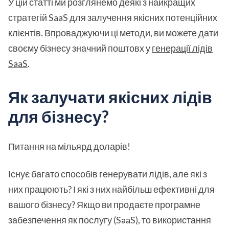
У цій статті ми розглянемо деякі з найкращих
стратегій SaaS для залучення якісних потенційних
клієнтів. Впроваджуючи ці методи, ви можете дати
своєму бізнесу значний поштовх у
генерації лідів
SaaS
.
Як залучати якісних лідів
для бізнесу?
Питання на мільярд доларів!
Існує багато способів генерувати лідів, але які з
них працюють? І які з них найбільш ефективні для
вашого бізнесу? Якщо ви продаєте програмне
забезпечення як послугу (SaaS), то використання