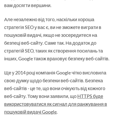
вам досягти вершини.
Але незалежно від того, наскільки хороша
стратегія SEO у вас є, ви не зможете виграти в
пошуковій видачі, якщо не зосередитеся на
безпеці веб-сайту. Саме так. На додаток до
стратегій SEO, таких як створення посилань та
інших, Google також враховує безпеку веб-сайтів.
Ще у 2014 році компанія Google чітко висловила
свою думку щодо безпеки веб-сайтів. Безпека
веб-сайтів - це те, що вони очікують від кожного
веб-сайту. Тому вони заявили, що
HTTPS буде
використовуватися як сигнал для ранжування в
пошуковій видачі Google
.