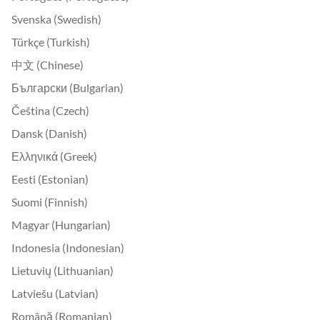
Svenska (Swedish)
Türkçe (Turkish)
中文 (Chinese)
Български (Bulgarian)
Čeština (Czech)
Dansk (Danish)
Ελληνικά (Greek)
Eesti (Estonian)
Suomi (Finnish)
Magyar (Hungarian)
Indonesia (Indonesian)
Lietuvių (Lithuanian)
Latviešu (Latvian)
Română (Romanian)