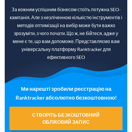
За кожним успішним бізнесом стоїть потужна SEO-
кампанія. Але з незліченною кількістю інструментів і
методів оптимізації на вибір може бути важко
зрозуміти, з чого почати. Що ж, не бійтеся, адже у
мене є те, що вам допоможе. Представляємо вам
універсальну платформу Ranktracker для
ефективного SEO
Ми нарешті зробили реєстрацію на
Ranktracker абсолютно безкоштовною!
СТВОРІТЬ БЕЗКОШТОВНИЙ
ОБЛІКОВИЙ ЗАПИС