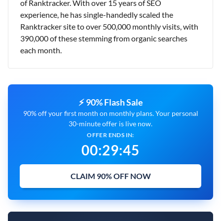
of Ranktracker. With over 15 years of SEO
experience, he has single-handedly scaled the
Ranktracker site to over 500,000 monthly visits, with
390,000 of these stemming from organic searches
each month.
⚡ 90% Flash Sale
90% off your first month on monthly plans. Your personal
30-minute offer is live now.
OFFER ENDS IN:
00
:
29
:
44
CLAIM 90% OFF NOW