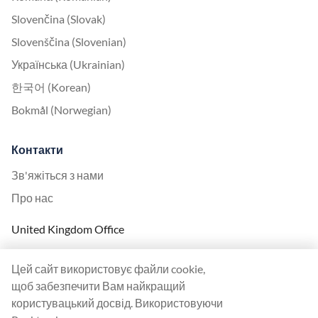
Slovenčina (Slovak)
Slovenščina (Slovenian)
Українська (Ukrainian)
한국어 (Korean)
Bokmål (Norwegian)
Контакти
Зв'яжіться з нами
Про нас
United Kingdom Office
Ranktracker Ltd
Цей сайт використовує файли cookie,
144A Clerkenwell Rd
щоб забезпечити Вам найкращий
London, EC1R 5DF
користувацький досвід. Використовуючи
Company No: 08820809