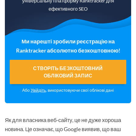
універсальну платформу Ranktracker для
ефективного SEO
Ми нарешті зробили реєстрацію на
Ranktracker абсолютно безкоштовною!
СТВОРІТЬ БЕЗКОШТОВНИЙ
ОБЛІКОВИЙ ЗАПИС
Або
Увійдіть
, використовуючи свої облікові дані
Як для власника веб-сайту, це не дуже хороша
новина. Це означає, що Google виявив, що ваш