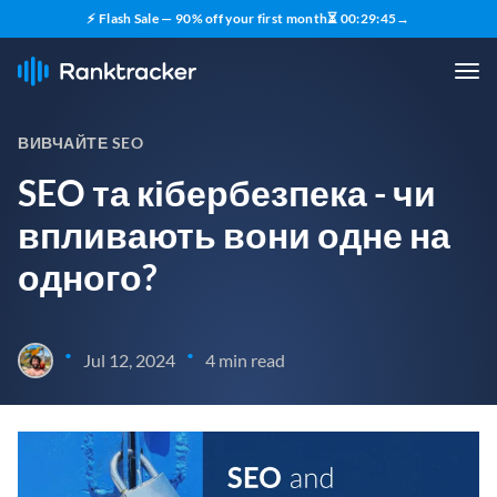
⚡ Flash Sale — 90% off your first month
⏳
00
:
29
:
44
→
ВИВЧАЙТЕ SEO
SEO та кібербезпека - чи
впливають вони одне на
одного?
•
•
Jul 12, 2024
4 min read