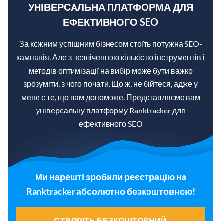
УНІВЕРСАЛЬНА ПЛАТФОРМА ДЛЯ
ЕФЕКТИВНОГО SEO
За кожним успішним бізнесом стоїть потужна SEO-
кампанія. Але з незліченною кількістю інструментів і
методів оптимізації на вибір може бути важко
зрозуміти, з чого почати. Що ж, не бійтеся, адже у
мене є те, що вам допоможе. Представляємо вам
універсальну платформу Ranktracker для
ефективного SEO
Ми нарешті зробили реєстрацію на
Ranktracker абсолютно безкоштовною!
СТВОРІТЬ БЕЗКОШТОВНИЙ