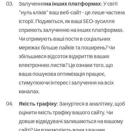
Залучення
на інших платформах
: У світі
"нуль кліків" ваш веб-сайт - це лише частина
історії. Подивіться, як ваші SEO-зусилля
сприяють залученню на інших платформах.
Чи отримують ваші пости в соціальних
мережах більше лайків та поширень? Чи
збільшився відсоток відкриттів ваших
електронних листів? Це ознаки того, що
ваша пошукова оптимізація працює,
стимулюючи інтерес і залучення на всіх
каналах.
Якість трафіку
: Зануртеся в аналітику, щоб
оцінити якість трафіку вашого сайту. Чи
довше відвідувачі залишаються на вашому
сайті? Чи взаємодіють вони з вашим