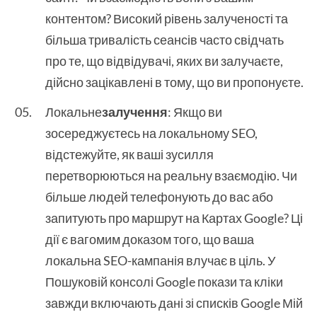
контентом? Високий рівень залученості та
більша тривалість сеансів часто свідчать
про те, що відвідувачі, яких ви залучаєте,
дійсно зацікавлені в тому, що ви пропонуєте.
Локальне
залучення
: Якщо ви
зосереджуєтесь на локальному SEO,
відстежуйте, як ваші зусилля
перетворюються на реальну взаємодію. Чи
більше людей телефонують до вас або
запитують про маршрут на Картах Google? Ці
дії є вагомим доказом того, що ваша
локальна SEO-кампанія влучає в ціль. У
Пошуковій консолі Google покази та кліки
завжди включають дані зі списків Google Мій