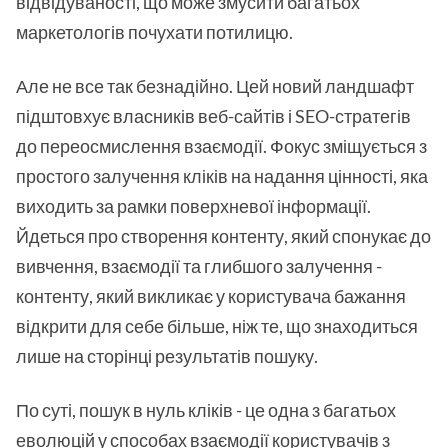
відвідуваності, що може змусити багатьох
маркетологів почухати потилицю.
Але не все так безнадійно. Цей новий ландшафт
підштовхує власників веб-сайтів і SEO-стратегів
до переосмислення взаємодії. Фокус зміщується з
простого залучення кліків на надання цінності, яка
виходить за рамки поверхневої інформації.
Йдеться про створення контенту, який спонукає до
вивчення, взаємодії та глибшого залучення -
контенту, який викликає у користувача бажання
відкрити для себе більше, ніж те, що знаходиться
лише на сторінці результатів пошуку.
По суті, пошук в нуль кліків - це одна з багатьох
еволюцій у способах взаємодії користувачів з