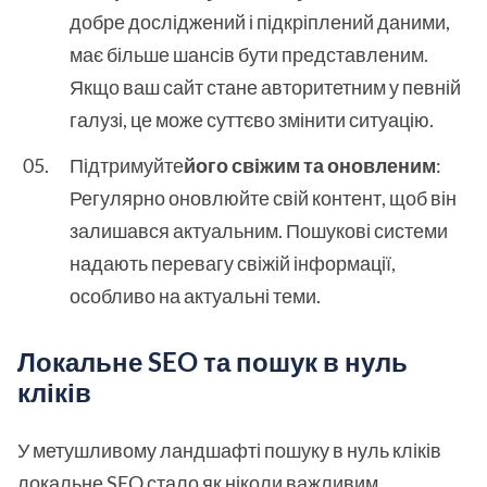
добре досліджений і підкріплений даними,
має більше шансів бути представленим.
Якщо ваш сайт стане авторитетним у певній
галузі, це може суттєво змінити ситуацію.
Підтримуйте
його свіжим та оновленим
:
Регулярно оновлюйте свій контент, щоб він
залишався актуальним. Пошукові системи
надають перевагу свіжій інформації,
особливо на актуальні теми.
Локальне SEO та пошук в нуль
кліків
У метушливому ландшафті пошуку в нуль кліків
локальне SEO стало як ніколи важливим,