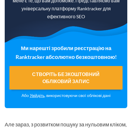
мене є те, що вам допоможе. Представляємо вам
універсальну платформу Ranktracker для
ефективного SEO
Ми нарешті зробили реєстрацію на
Ranktracker абсолютно безкоштовною!
СТВОРІТЬ БЕЗКОШТОВНИЙ
ОБЛІКОВИЙ ЗАПИС
Або
Увійдіть
, використовуючи свої облікові дані
Але зараз, з розвитком пошуку за нульовим кліком,