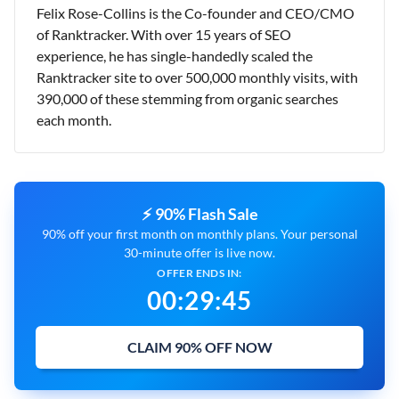
Felix Rose-Collins is the Co-founder and CEO/CMO
of Ranktracker. With over 15 years of SEO
experience, he has single-handedly scaled the
Ranktracker site to over 500,000 monthly visits, with
390,000 of these stemming from organic searches
each month.
⚡ 90% Flash Sale
90% off your first month on monthly plans. Your personal
30-minute offer is live now.
OFFER ENDS IN:
00
:
29
:
44
CLAIM 90% OFF NOW