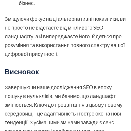
бізнес.
Зміщуючи фокус на ці альтернативні показники, ви
не просто не відстаєте від мінливого SEO-
ландшафту, а й випереджаєте його. Йдеться про
розуміння та використання повного спектру вашої
цифрової присутності.
Висновок
Завершуючи наше дослідження SEO в епоху
пошуку в нуль кліків, ми бачимо, що ландшафт
змінюється. Ключ до процвітання в цьому новому
середовищі - це адаптивність і гостре око на нові
тенденції. З усіма цими змінами завжди є сенс
експериментувати і пробувати щось нове.