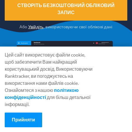
СТВОРІТЬ БЕЗКОШТОВНИЙ ОБЛІКОВИЙ
ЗАПИС
Або
Увійдіть
, використовуючи свої облікові дані
Цей сайт використовує файли cookie,
щоб забезпечити Вам найкращий
користувацький досвід. Використовуючи
Ranktracker, ви погоджуєтесь на
використання нами файлів cookie.
Ознайомтеся з нашою
політикою
конфіденційності
для більш детальної
інформації.
Прийняти
Соціальні мережі