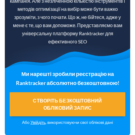
кампанія. Але з незліченною кількістю інструментів і
методів оптимізації на вибір може бути важко
зрозуміти, з чого почати. Що ж, не бійтеся, адже у
мене є те, що вам допоможе. Представляємо вам
універсальну платформу Ranktracker для
ефективного SEO
Ми нарешті зробили реєстрацію на
Ranktracker абсолютно безкоштовною!
СТВОРІТЬ БЕЗКОШТОВНИЙ
ОБЛІКОВИЙ ЗАПИС
Або
Увійдіть
, використовуючи свої облікові дані