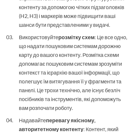
контенту за допомогою чітких підзаголовків
(H2, H3) і маркерів може підвищити ваші
шанси бути представленими у видачі.
Використовуйте
розмітку схем
: Це все одно,
що надати пошуковим системам дорожню
карту до вашого контенту. Розмітка схеми
допомагає пошуковим системам зрозуміти
контекст та ієрархію вашої інформації, що
полегшує їм витягування її у фрагменти та
панелі. Це трохи технічно, але існує безліч
посібників та інструментів, які допоможуть
вам розпочати роботу.
Надавайте
перевагу якісному,
авторитетному контенту
: Контент, який