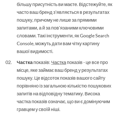
більшу присутність ви маєте. Відстежуйте, як
часто ваш бренд з'являється в результатах
пошуку, причому не лише за прямими
запитами, а й за пов'язаними ключовими
словами. Такі інструменти, як Google Search
Console, можуть дати вам чітку картину
вашої видимості.
Частка
показів:
Частка
показів - це все про
місце, яке займає ваш бренд у результатах
пошуку. Це відсоток показів вашого сайту
порівняно із загальною кількістю пошукових
запитів на відповідну тематику. Висока
частка показів означає, що ви є домінуючим
гравцем у своїй ніші.