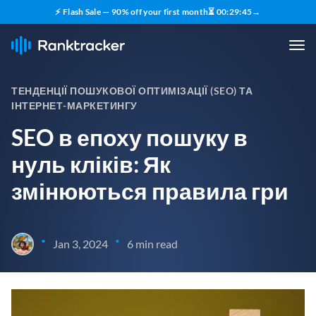
⚡ Flash Sale — 90% off your first month
⏳
00
:
29
:
44
→
ТЕНДЕНЦІЇ ПОШУКОВОЇ ОПТИМІЗАЦІЇ (SEO) ТА
ІНТЕРНЕТ-МАРКЕТИНГУ
SEO в епоху пошуку в
нуль кліків: Як
змінюються правила гри
•
•
Jan 3, 2024
6 min read