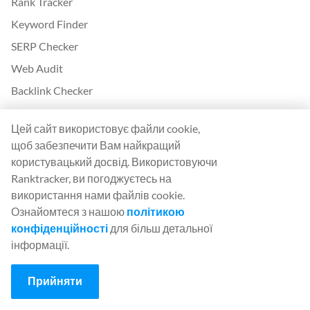
Rank Tracker
Keyword Finder
SERP Checker
Web Audit
Backlink Checker
Backlink Monitor
Цей сайт використовує файли cookie,
Контрольний список SEO
щоб забезпечити Вам найкращий
AI Article Writer
користувацький досвід. Використовуючи
Ranktracker, ви погоджуєтесь на
БЕЗКОШТОВНО: SERP Simulator
використання нами файлів cookie.
Ознайомтеся з нашою
політикою
Більше від Ranktracker
конфіденційності
для більш детальної
White Label SaaS Backlink Service
інформації.
Як це працює
Прийняти
Партнерська програма
Блог