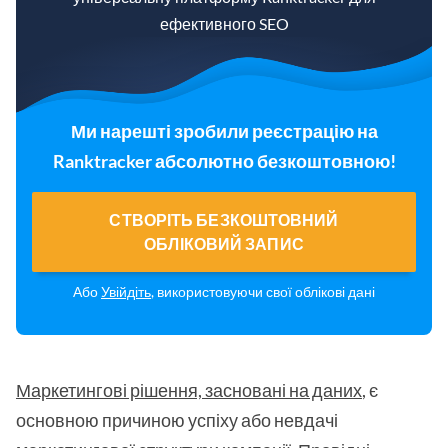
ефективного SEO
Ми нарешті зробили реєстрацію на
Ranktracker абсолютно безкоштовною!
СТВОРІТЬ БЕЗКОШТОВНИЙ
ОБЛІКОВИЙ ЗАПИС
Або
Увійдіть
, використовуючи свої облікові дані
Маркетингові рішення, засновані на даних
, є
основною причиною успіху або невдачі