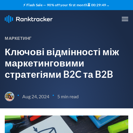
⚡ Flash Sale — 90% off your first month
⏳
00
:
29
:
48
→
МАРКЕТИНГ
Ключові відмінності між
маркетинговими
стратегіями B2C та B2B
•
•
Aug 24, 2024
5 min read