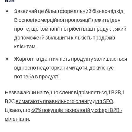
Зазвичай це більш формальний бізнес-підхід.
В основі комерційної пропозиції лежить ідея
про те, що компанії потрібен ваш продукт, який
допоможе їй збільшити кількість продажів
клієнтам.
Жаргон та ідентичність продукту залишаються
відносно недоторканими доти, доки існує
потреба в продукті.
Незважаючи на те, що сленг відрізняється, і B2B, і
B2C
вимагають правильного сленгу для SEO
.
Цікаво, що
60% покупців технологій у сфері B2B -
міленіали
.