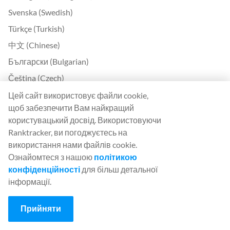
Svenska (Swedish)
Türkçe (Turkish)
中文 (Chinese)
Български (Bulgarian)
Čeština (Czech)
Dansk (Danish)
Цей сайт використовує файли cookie,
щоб забезпечити Вам найкращий
Ελληνικά (Greek)
користувацький досвід. Використовуючи
Eesti (Estonian)
Ranktracker, ви погоджуєтесь на
Suomi (Finnish)
використання нами файлів cookie.
Ознайомтеся з нашою
політикою
Magyar (Hungarian)
конфіденційності
для більш детальної
Indonesia (Indonesian)
інформації.
Lietuvių (Lithuanian)
Прийняти
Latviešu (Latvian)
Română (Romanian)