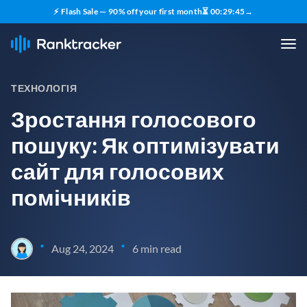
⚡ Flash Sale — 90% off your first month
⏳
00
:
29
:
43
→
ТЕХНОЛОГІЯ
Зростання голосового
пошуку: Як оптимізувати
сайт для голосових
помічників
•
•
Aug 24, 2024
6 min read