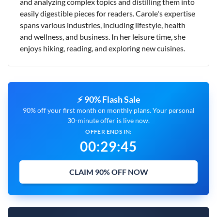
and analyzing complex topics and distilling them into
easily digestible pieces for readers. Carole's expertise
spans various industries, including lifestyle, health
and wellness, and business. In her leisure time, she
enjoys hiking, reading, and exploring new cuisines.
⚡ 90% Flash Sale
90% off your first month on monthly plans. Your personal
30-minute offer is live now.
OFFER ENDS IN:
00
:
29
:
43
CLAIM 90% OFF NOW