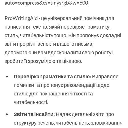
auto=compress&cs=tinysrgb&w=600
ProWritingAid - це універсальний помічник для
написання текстів, який перевіряє граматику,
стиль, читабельність тощо. Він пропонує докладні
звіти про різні аспекти вашого письма,
допомагаючи вам вдосконалити свою роботу і
зробити її зрозумілою та цікавою.
Перевірка граматики та стилю:
Виправляє
помилки та пропонує рекомендації щодо
стилю для покращення чіткості та
читабельності.
Звіти та інсайти:
Надає детальні звіти про
структуру речень, читабельність, зловживання