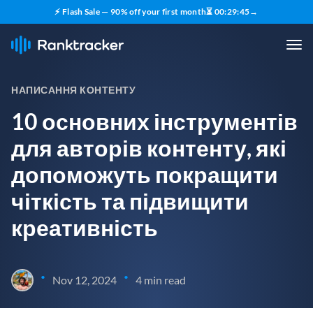
⚡ Flash Sale — 90% off your first month
⏳
00
:
29
:
44
→
НАПИСАННЯ КОНТЕНТУ
10 основних інструментів
для авторів контенту, які
допоможуть покращити
чіткість та підвищити
креативність
•
•
Nov 12, 2024
4 min read