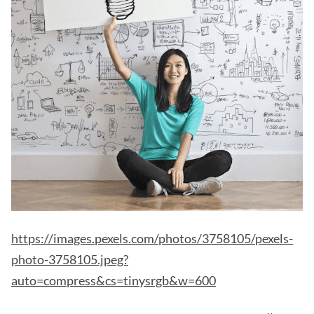
https://images.pexels.com/photos/3758105/pexels-
photo-3758105.jpeg?
auto=compress&cs=tinysrgb&w=600