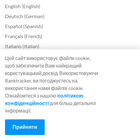
English (English)
Deutsch (German)
Español (Spanish)
Français (French)
Italiano (Italian)
日本語 (Japanese)
Цей сайт використовує файли cookie,
щоб забезпечити Вам найкращий
Nederlands (Nederlands)
користувацький досвід. Використовуючи
Polski (Polish)
Ranktracker, ви погоджуєтесь на
Português (Portuguese)
використання нами файлів cookie.
Ознайомтеся з нашою
політикою
Svenska (Swedish)
конфіденційності
для більш детальної
Türkçe (Turkish)
інформації.
中文 (Chinese)
Български (Bulgarian)
Прийняти
Čeština (Czech)