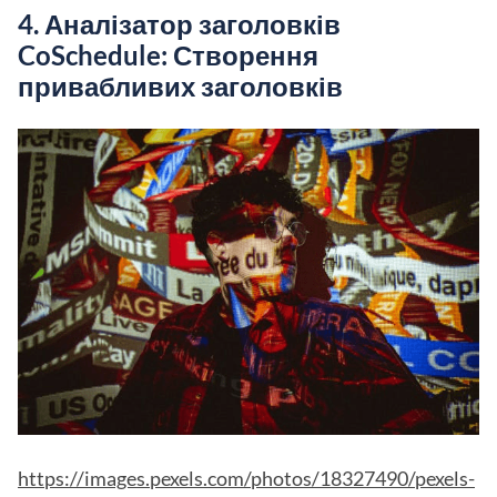
4. Аналізатор заголовків
CoSchedule: Створення
привабливих заголовків
https://images.pexels.com/photos/18327490/pexels-