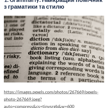
з граматики та стилю
https://images.pexels.com/photos/267669/pexels-
photo-267669.jpeg?
auto=compress&cs=tinysrgb&w=600