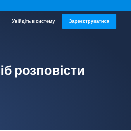
Увійдіть в систему
Зареєструватися
іб розповісти