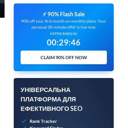
⚡ 90% Flash Sale
90% off your first month on monthly plans. Your
personal 30-minute offer is live now.
OFFER ENDS IN:
00
:
29
:
45
CLAIM 90% OFF NOW
УНІВЕРСАЛЬНА
ПЛАТФОРМА ДЛЯ
ЕФЕКТИВНОГО SEO
Rank Tracker
Keyword Finder