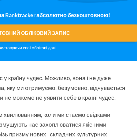
на Ranktracker абсолютно безкоштовною!
ТОВНИЙ ОБЛІКОВИЙ ЗАПИС
ристовуючи свої облікові дані
 у країну чудес. Можливо, вона і не дуже
ча, яку ми отримуємо, безумовно, відчувається
и не можемо не уявити себе в країні чудес.
м хвилюванням, коли ми стаємо свідками
и змушують нас захоплюватися якісними
різь призму нових і складних культурних