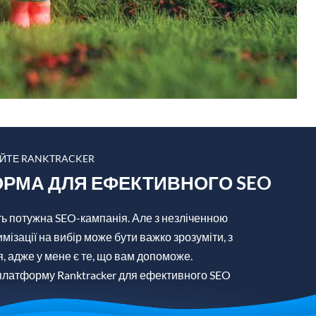
АЙТЕ RANKTRACKER
РМА ДЛЯ ЕФЕКТИВНОГО SEO
ть потужна SEO-кампанія. Але з незліченною
имізації на вибір може бути важко зрозуміти, з
я, адже у мене є те, що вам допоможе.
платформу Ranktracker для ефективного SEO