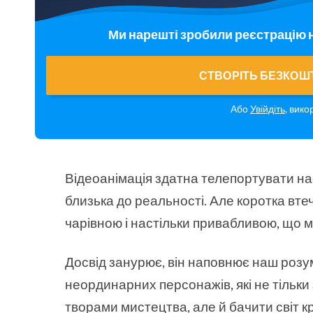
Ми нарешті зробили реєстрацію 
СТВОРІТЬ БЕЗКОШ
Або
Увійдіть
, вико
Відеоанімація здатна телепортувати нас
близька до реальності. Але коротка вте
чарівною і настільки привабливою, що м
Досвід занурює, він наповнює наш розу
неординарних персонажів, які не тільк
творами мистецтва, але й бачити світ к