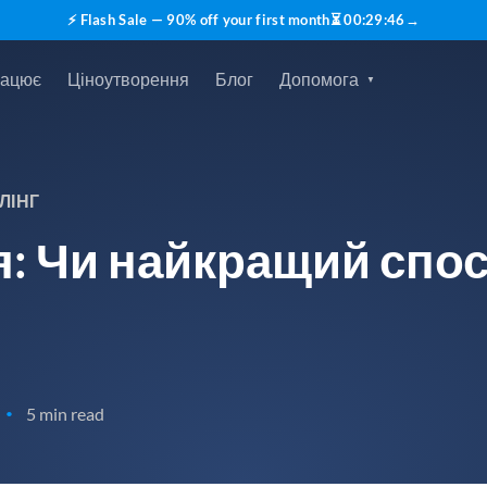
⚡ Flash Sale — 90% off your first month
⏳
00
:
29
:
45
→
рацює
Ціноутворення
Блог
Допомога
ЛІНГ
я: Чи найкращий спос
5 min read
•