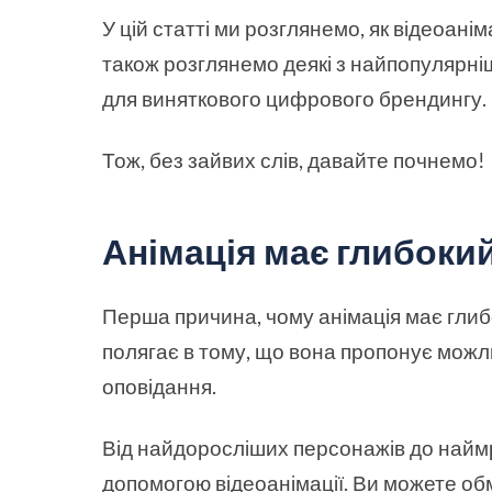
У цій статті ми розглянемо, як відеоанім
також розглянемо деякі з найпопулярніш
для виняткового цифрового брендингу.
Тож, без зайвих слів, давайте почнемо!
Анімація має глибоки
Перша причина, чому анімація має глибо
полягає в тому, що вона пропонує можл
оповідання.
Від найдоросліших персонажів до наймр
допомогою відеоанімації. Ви можете об