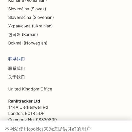
Română (Romanian)
Slovenčina (Slovak)
Slovenščina (Slovenian)
Українська (Ukrainian)
한국어 (Korean)
Bokmål (Norwegian)
联系我们
联系我们
关于我们
United Kingdom Office
Ranktracker Ltd
144A Clerkenwell Rd
London, EC1R 5DF
Company No: 08820809
felix@ranktracker.com
本网站使用cookies来为您提供良好的用户