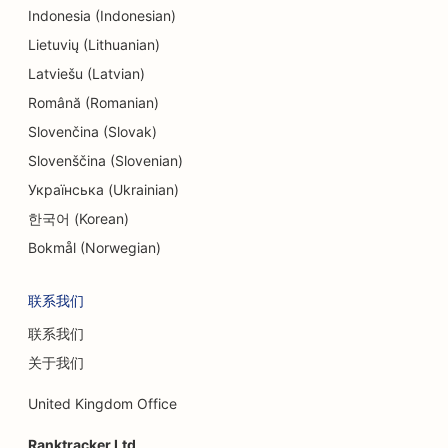
Indonesia (Indonesian)
Lietuvių (Lithuanian)
Latviešu (Latvian)
Română (Romanian)
Slovenčina (Slovak)
Slovenščina (Slovenian)
Українська (Ukrainian)
한국어 (Korean)
Bokmål (Norwegian)
联系我们
联系我们
关于我们
United Kingdom Office
Ranktracker Ltd