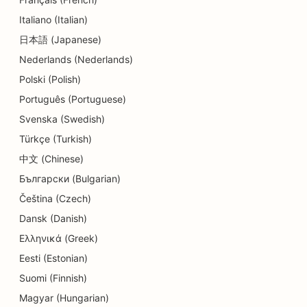
Italiano (Italian)
日本語 (Japanese)
Nederlands (Nederlands)
Polski (Polish)
Português (Portuguese)
Svenska (Swedish)
Türkçe (Turkish)
中文 (Chinese)
Български (Bulgarian)
Čeština (Czech)
Dansk (Danish)
Ελληνικά (Greek)
Eesti (Estonian)
Suomi (Finnish)
Magyar (Hungarian)