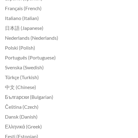
Français (French)
Italiano (Italian)
日本語 (Japanese)
Nederlands (Nederlands)
Polski (Polish)
Português (Portuguese)
Svenska (Swedish)
Türkçe (Turkish)
中文 (Chinese)
Български (Bulgarian)
Čeština (Czech)
Dansk (Danish)
Ελληνικά (Greek)
Eesti (Estonian)