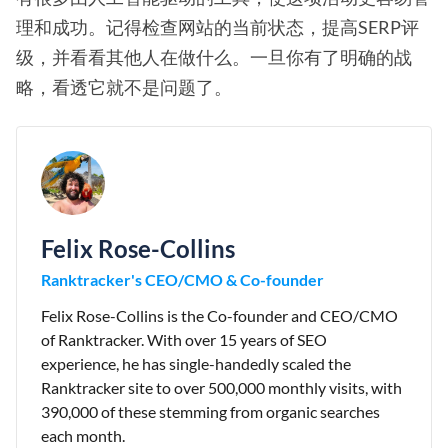
理和成功。记得检查网站的当前状态，提高SERP评
级，并看看其他人在做什么。一旦你有了明确的战
略，看透它就不是问题了。
Felix Rose-Collins
Ranktracker's CEO/CMO & Co-founder
Felix Rose-Collins is the Co-founder and CEO/CMO
of Ranktracker. With over 15 years of SEO
experience, he has single-handedly scaled the
Ranktracker site to over 500,000 monthly visits, with
390,000 of these stemming from organic searches
each month.