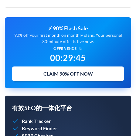
⚡ 90% Flash Sale
90% off your first month on monthly plans. Your personal
30-minute offer is live now.
OFFER ENDS IN:
00
:
29
:
44
CLAIM 90% OFF NOW
有效SEO的一体化平台
Rank Tracker
Keyword Finder
SERP Checker