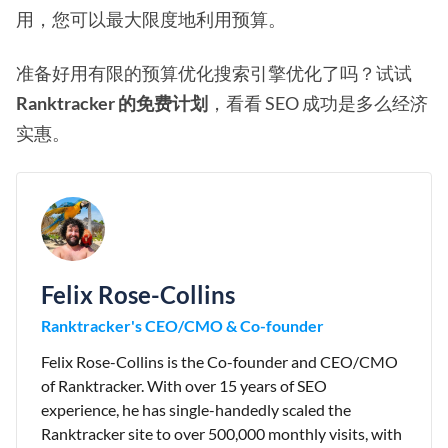
用，您可以最大限度地利用预算。
准备好用有限的预算优化搜索引擎优化了吗？试试
Ranktracker 的免费计划
，看看 SEO 成功是多么经济
实惠。
Felix Rose-Collins
Ranktracker's CEO/CMO & Co-founder
Felix Rose-Collins is the Co-founder and CEO/CMO
of Ranktracker. With over 15 years of SEO
experience, he has single-handedly scaled the
Ranktracker site to over 500,000 monthly visits, with