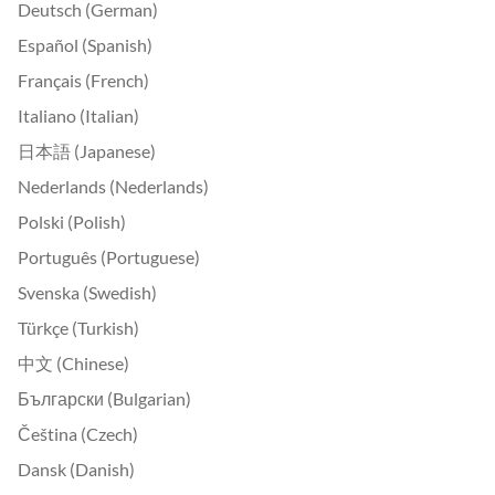
Deutsch (German)
Español (Spanish)
Français (French)
Italiano (Italian)
日本語 (Japanese)
Nederlands (Nederlands)
Polski (Polish)
Português (Portuguese)
Svenska (Swedish)
Türkçe (Turkish)
中文 (Chinese)
Български (Bulgarian)
Čeština (Czech)
Dansk (Danish)