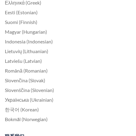
Ελληνικά (Greek)
Eesti (Estonian)
Suomi (Finnish)
Magyar (Hungarian)
Indonesia (Indonesian)
Lietuvių (Lithuanian)
Latviešu (Latvian)
Română (Romanian)
Slovenčina (Slovak)
Slovenščina (Slovenian)
Українська (Ukrainian)
한국어 (Korean)
Bokmål (Norwegian)