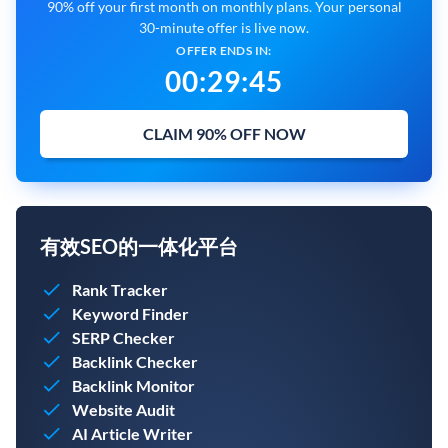
90% off your first month on monthly plans. Your personal
30-minute offer is live now.
OFFER ENDS IN:
00
:
29
:
44
CLAIM 90% OFF NOW
有效SEO的一体化平台
Rank Tracker
Keyword Finder
SERP Checker
Backlink Checker
Backlink Monitor
Website Audit
AI Article Writer