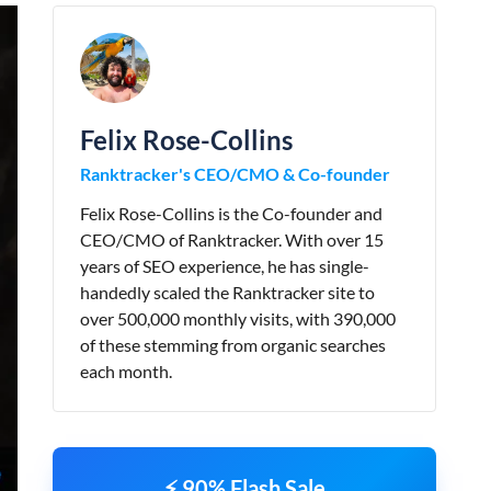
Felix Rose-Collins
Ranktracker's CEO/CMO & Co-founder
Felix Rose-Collins is the Co-founder and
CEO/CMO of Ranktracker. With over 15
years of SEO experience, he has single-
handedly scaled the Ranktracker site to
over 500,000 monthly visits, with 390,000
of these stemming from organic searches
each month.
⚡ 90% Flash Sale