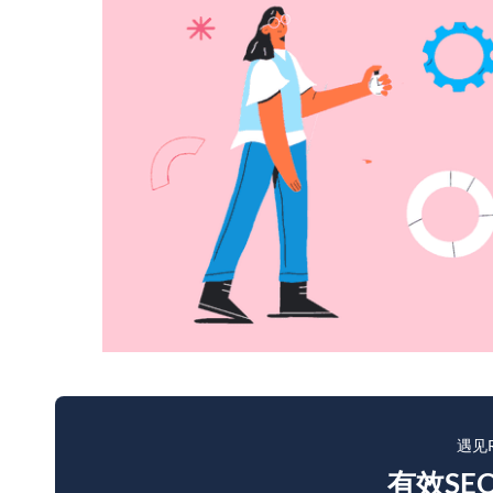
遇见R
有效SE