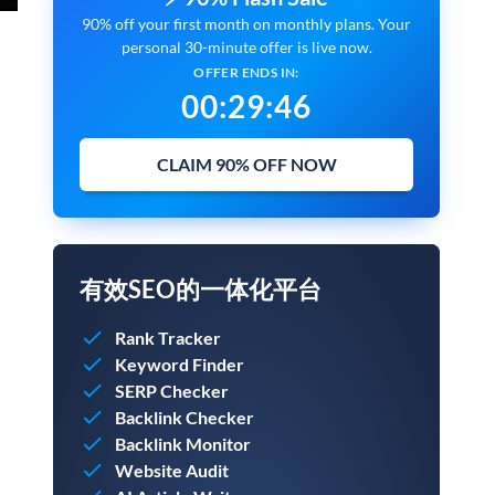
90% off your first month on monthly plans. Your
personal 30-minute offer is live now.
OFFER ENDS IN:
00
:
29
:
45
CLAIM 90% OFF NOW
有效SEO的一体化平台
Rank Tracker
Keyword Finder
SERP Checker
Backlink Checker
Backlink Monitor
Website Audit