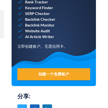
Rank Tracker
Keyword Finder
SERP Checker
Backlink Checker
Backlink Monitor
Website Audit
AI Article Writer
立即创建账户。无需信用卡。
创建一个免费账户
分享
: