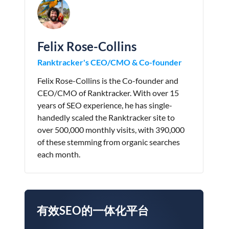
Felix Rose-Collins
Ranktracker's CEO/CMO & Co-founder
Felix Rose-Collins is the Co-founder and
CEO/CMO of Ranktracker. With over 15
years of SEO experience, he has single-
handedly scaled the Ranktracker site to
over 500,000 monthly visits, with 390,000
of these stemming from organic searches
each month.
有效SEO的一体化平台