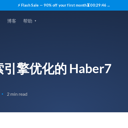
⚡ Flash Sale — 90% off your first month
⏳
00
:
29
:
45
→
价
博客
帮助
擎优化的 Haber7
2 min read
•