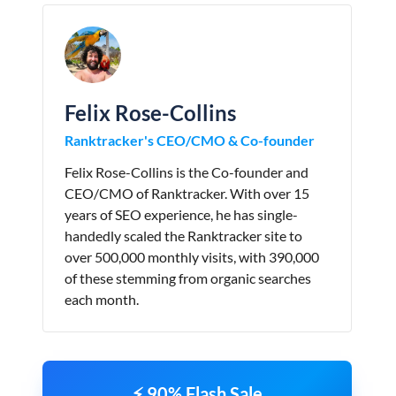
Felix Rose-Collins
Ranktracker's CEO/CMO & Co-founder
Felix Rose-Collins is the Co-founder and
CEO/CMO of Ranktracker. With over 15
years of SEO experience, he has single-
handedly scaled the Ranktracker site to
over 500,000 monthly visits, with 390,000
of these stemming from organic searches
each month.
⚡ 90% Flash Sale