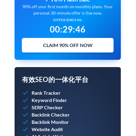
90% off your first month on monthly plans. Your
personal 30-minute offer is live now.
OFFER ENDS IN:
00
:
29
:
45
CLAIM 90% OFF NOW
有效SEO的一体化平台
Rank Tracker
Keyword Finder
SERP Checker
Backlink Checker
Backlink Monitor
Website Audit