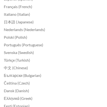
Français (French)
Italiano (Italian)
日本語 (Japanese)
Nederlands (Nederlands)
Polski (Polish)
Português (Portuguese)
Svenska (Swedish)
Türkçe (Turkish)
中文 (Chinese)
Български (Bulgarian)
Čeština (Czech)
Dansk (Danish)
Ελληνικά (Greek)
Eesti (Estonian)