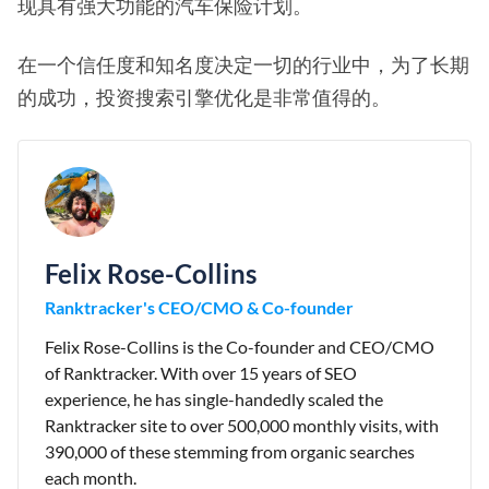
现具有强大功能的汽车保险计划。
在一个信任度和知名度决定一切的行业中，为了长期
的成功，投资搜索引擎优化是非常值得的。
Felix Rose-Collins
Ranktracker's CEO/CMO & Co-founder
Felix Rose-Collins is the Co-founder and CEO/CMO
of Ranktracker. With over 15 years of SEO
experience, he has single-handedly scaled the
Ranktracker site to over 500,000 monthly visits, with
390,000 of these stemming from organic searches
each month.