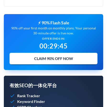
⚡ 90% Flash Sale
90% off your first month on monthly plans. Your personal
30-minute offer is live now.
OFFER ENDS IN:
00
:
29
:
44
CLAIM 90% OFF NOW
有效SEO的一体化平台
Rank Tracker
Keyword Finder