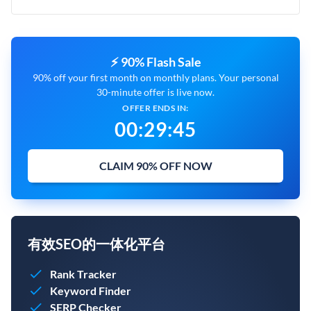
⚡ 90% Flash Sale
90% off your first month on monthly plans. Your personal
30-minute offer is live now.
OFFER ENDS IN:
00
:
29
:
43
CLAIM 90% OFF NOW
有效SEO的一体化平台
Rank Tracker
Keyword Finder
SERP Checker