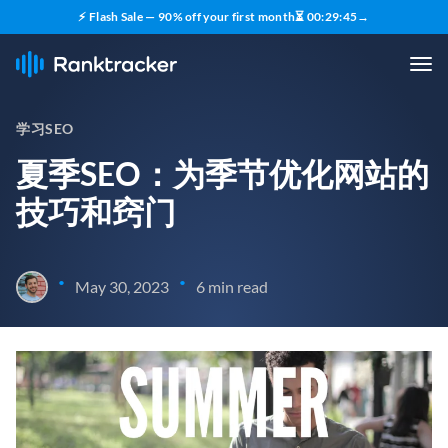
⚡ Flash Sale — 90% off your first month
⏳
00
:
29
:
43
→
学习SEO
夏季SEO：为季节优化网站的
技巧和窍门
•
•
May 30, 2023
6 min read