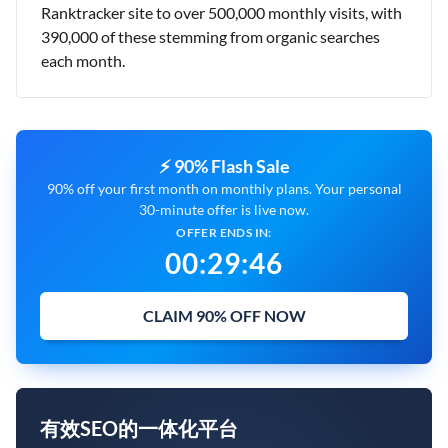
Ranktracker site to over 500,000 monthly visits, with
390,000 of these stemming from organic searches
each month.
⚡ 90% Flash Sale
90% off your first month on monthly plans. Your personal
30-minute offer is live now.
OFFER ENDS IN:
00
:
29
:
45
CLAIM 90% OFF NOW
有效SEO的一体化平台