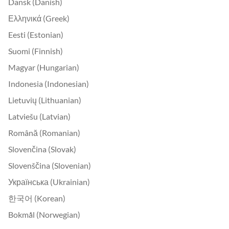
Dansk (Danish)
Ελληνικά (Greek)
Eesti (Estonian)
Suomi (Finnish)
Magyar (Hungarian)
Indonesia (Indonesian)
Lietuvių (Lithuanian)
Latviešu (Latvian)
Română (Romanian)
Slovenčina (Slovak)
Slovenščina (Slovenian)
Українська (Ukrainian)
한국어 (Korean)
Bokmål (Norwegian)