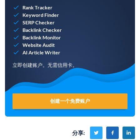
Rank Tracker
Keyword Finder
SERP Checker
Backlink Checker
Backlink Monitor
Website Audit
AI Article Writer
立即创建账户。无需信用卡。
创建一个免费账户
分享
: