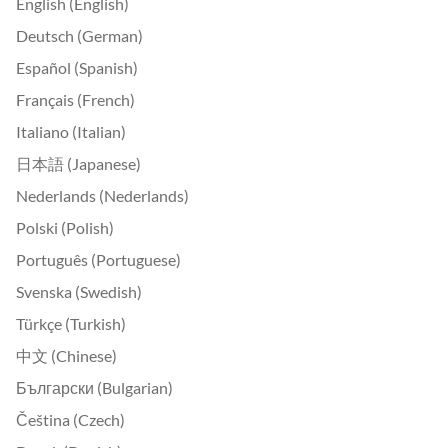
English (English)
Deutsch (German)
Español (Spanish)
Français (French)
Italiano (Italian)
日本語 (Japanese)
Nederlands (Nederlands)
Polski (Polish)
Português (Portuguese)
Svenska (Swedish)
Türkçe (Turkish)
中文 (Chinese)
Български (Bulgarian)
Čeština (Czech)