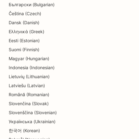
Български (Bulgarian)
Čeština (Czech)
Dansk (Danish)
Ελληνικά (Greek)
Eesti (Estonian)
Suomi (Finnish)
Magyar (Hungarian)
Indonesia (Indonesian)
Lietuvių (Lithuanian)
Latviešu (Latvian)
Română (Romanian)
Slovenčina (Slovak)
Slovenščina (Slovenian)
Українська (Ukrainian)
한국어 (Korean)